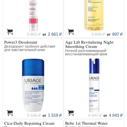
2 861 ₽
2 661 ₽
3 843 ₽
697 ₽
от
от
Power3 Deodorant
Age Lift Revitalizing Night
Smoothing Cream
Дезодорант тройного действия
для чувствительной кожи
Ночной разглаживающий
восстанавливающий крем
3 165 ₽
1 519 ₽
4 347 ₽
4 043 ₽
от
от
Cica-Daily Repairing Cream
Bebe 1st Thermal Water