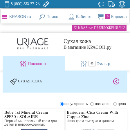
8 (800) 333-27-26
KRASON.ru
Поиск
Кабинет
Корзина
0
KRASные ПРЕДЛОЖЕНИЯ
Сухая кожа
В магазине КРАСОН.ру
Показано
Фильтр
93
СУХАЯ КОЖА
популярность
название
цена
Bebe 1st Mineral Cream
Bariederm-Cica Cream With
SPF50+ SOLAIRE
Copper-Zinc
Первый минеральный крем для
Цика-крем c медью и цинком
детей и новорожденных