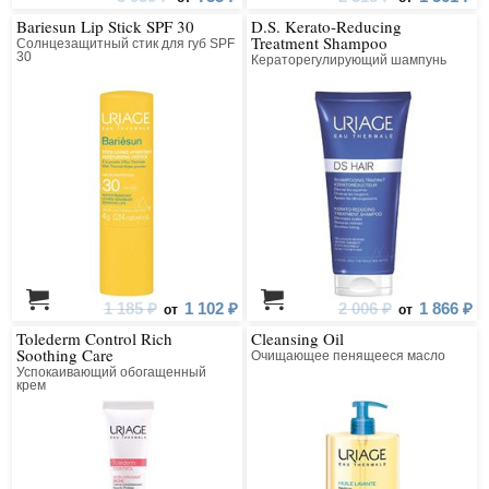
Bariesun Lip Stick SPF 30
D.S. Kerato-Reducing
Treatment Shampoo
Солнцезащитный стик для губ SPF
30
Кераторегулирующий шампунь
1 185 ₽
1 102 ₽
2 006 ₽
1 866 ₽
от
от
Tolederm Control Rich
Cleansing Oil
Soothing Care
Очищающее пенящееся масло
Успокаивающий обогащенный
крем