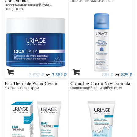
Concentrate
Первая термальная вода
Восстанавливающий крем-
концентрат
3 637 ₽
3 382 ₽
887 ₽
825 ₽
от
от
Eau Thermale Water Cream
Cleansing Cream New Formula
Увлажняющий крем
Очищающий пенящийся крем