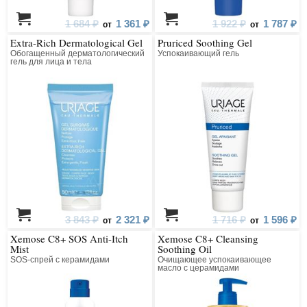
1 684 ₽
1 361 ₽
1 922 ₽
1 787 ₽
от
от
Extra-Rich Dermatological Gel
Pruriced Soothing Gel
Обогащенный дерматологический
Успокаивающий гель
гель для лица и тела
3 843 ₽
2 321 ₽
1 716 ₽
1 596 ₽
от
от
Xemose C8+ SOS Anti-Itch
Xemose C8+ Cleansing
Mist
Soothing Oil
SOS-спрей с керамидами
Очищающее успокаивающее
масло с церамидами