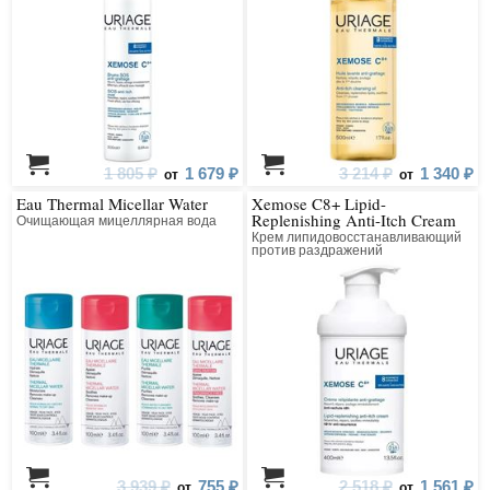
1 805 ₽
1 679 ₽
3 214 ₽
1 340 ₽
от
от
Eau Thermal Micellar Water
Xemose C8+ Lipid-
Replenishing Anti-Itch Cream
Очищающая мицеллярная вода
Крем липидовосстанавливающий
против раздражений
3 939 ₽
755 ₽
2 518 ₽
1 561 ₽
от
от