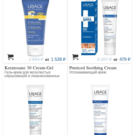
1 654 ₽
1 538 ₽
2 207 ₽
479 ₽
от
от
Keratosane 30 Cream-Gel
Pruriced Soothing Cream
Гель-крем для мозолистых
Успокаивающий крем
образований и локализованных
утолщений кожи