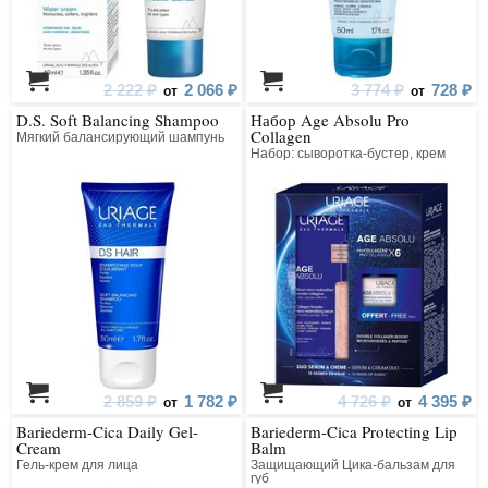
2 222 ₽
2 066 ₽
3 774 ₽
728 ₽
от
от
D.S. Soft Balancing Shampoo
Набор Age Absolu Pro
Collagen
Мягкий балансирующий шампунь
Набор: сыворотка-бустер, крем
2 859 ₽
1 782 ₽
4 726 ₽
4 395 ₽
от
от
Bariederm-Cica Daily Gel-
Bariederm-Cica Protecting Lip
Cream
Balm
Гель-крем для лица
Защищающий Цика-бальзам для
губ