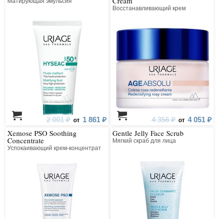
Cream
Матирующая эмульсия
Восстанавливающий крем
2 001 ₽
1 861 ₽
4 356 ₽
4 051 ₽
от
от
Xemose PSO Soothing
Gentle Jelly Face Scrub
Concentrate
Мягкий скраб для лица
Успокаивающий крем-концентрат