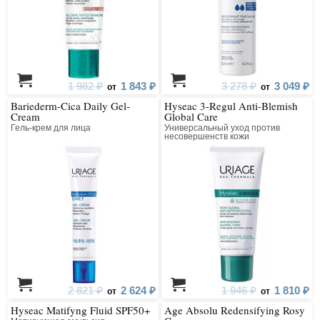
1 982 ₽
1 843 ₽
3 278 ₽
3 049 ₽
от
от
Bariederm-Cica Daily Gel-
Hyseac 3-Regul Anti-Blemish
Cream
Global Care
Гель-крем для лица
Универсальный уход против
несовершенств кожи
2 821 ₽
2 624 ₽
1 946 ₽
1 810 ₽
от
от
Hyseac Matifyng Fluid SPF50+
Age Absolu Redensifying Rosy