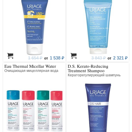
1 654 ₽
1 538 ₽
3 843 ₽
2 321 ₽
от
от
Eau Thermal Micellar Water
D.S. Kerato-Reducing
Treatment Shampoo
Очищающая мицеллярная вода
Кераторегулирующий шампунь