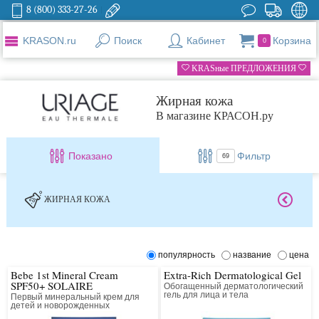
8 (800) 333-27-26
KRASON.ru
Поиск
Кабинет
Корзина
0
KRASные ПРЕДЛОЖЕНИЯ
Жирная кожа
В магазине КРАСОН.ру
Показано
Фильтр
69
ЖИРНАЯ КОЖА
популярность
название
цена
Bebe 1st Mineral Cream
Extra-Rich Dermatological Gel
SPF50+ SOLAIRE
Обогащенный дерматологический
гель для лица и тела
Первый минеральный крем для
детей и новорожденных