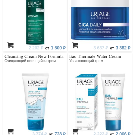
2 202 ₽
1 500 ₽
3 637 ₽
3 382 ₽
от
от
Cleansing Cream New Formula
Eau Thermale Water Cream
Очищающий пенящийся крем
Увлажняющий крем
3 774 ₽
728 ₽
2 222 ₽
2 066 ₽
от
от