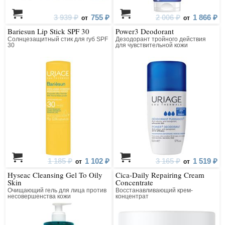
3 939 ₽
755 ₽
2 006 ₽
1 866 ₽
от
от
Bariesun Lip Stick SPF 30
Power3 Deodorant
Солнцезащитный стик для губ SPF
Дезодорант тройного действия
30
для чувствительной кожи
1 185 ₽
1 102 ₽
3 165 ₽
1 519 ₽
от
от
Hyseac Cleansing Gel To Oily
Cica-Daily Repairing Cream
Skin
Concentrate
Очищающий гель для лица против
Восстанавливающий крем-
несовершенства кожи
концентрат