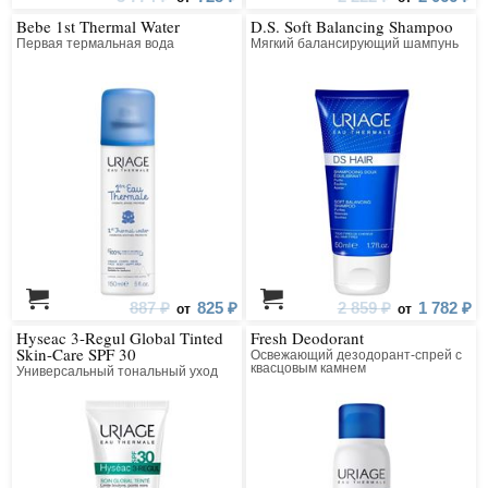
Bebe 1st Thermal Water
D.S. Soft Balancing Shampoo
Первая термальная вода
Мягкий балансирующий шампунь
887 ₽
825 ₽
2 859 ₽
1 782 ₽
от
от
Hyseac 3-Regul Global Tinted
Fresh Deodorant
Skin-Care SPF 30
Освежающий дезодорант-спрей с
квасцовым камнем
Универсальный тональный уход