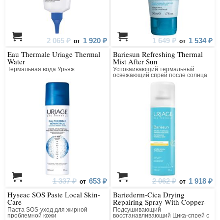
2 065 ₽
1 920 ₽
1 649 ₽
1 534 ₽
от
от
Eau Thermale Uriage Thermal
Bariesun Refreshing Thermal
Water
Mist After Sun
Термальная вода Урьяж
Успокаивающий термальный
освежающий спрей после солнца
1 337 ₽
653 ₽
2 062 ₽
1 918 ₽
от
от
Hyseac SOS Paste Local Skin-
Bariederm-Cica Drying
Care
Repairing Spray With Copper-
Zinc
Паста SOS-уход для жирной
Подсушивающий
проблемной кожи
восстанавливающий Цика-спрей с