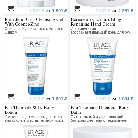
1 937 ₽
1 801 ₽
2 431 ₽
2 261 ₽
от
от
Bariederm-Cica Cleansing Gel
Bariederm-Cica Insulating
With Copper-Zinc
Repairing Hand Cream
Очищающий Цика-гель с медью и
Изолирующий
цинком
восстанавливающий крем для рук
1 818 ₽
1 691 ₽
1 891 ₽
1 034 ₽
от
от
Eau Thermale Silky Body
Eau Thermale Unctuous Body
Lotion
Balm
Увлажняющее молочко для тела
Питательный и укрепляющий
для сухой и чувствительной кожи
бальзам для тела с термальной
водой