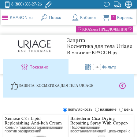
8 (800) 333-27-26
KRASON.ru
Поиск
Кабинет
Корзина
0
KRASные ПРЕДЛОЖЕНИЯ
Защита
Косметика для тела Uriage
В магазине КРАСОН.ру
Показано
Фильтр
14
ЗАЩИТА. КОСМЕТИКА ДЛЯ ТЕЛА URIAGE
популярность
название
цена
Xemose C8+ Lipid-
Bariederm-Cica Drying
Replenishing Anti-Itch Cream
Repairing Spray With Copper-
Zinc
Крем липидовосстанавливающий
Подсушивающий
против раздражений
восстанавливающий Цика-спрей с
медью и цинком