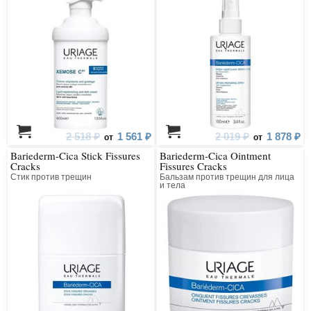
2 518 ₽
1 561 ₽
2 019 ₽
1 878 ₽
от
от
Bariederm-Cica Stick Fissures
Bariederm-Cica Ointment
Cracks
Fissures Cracks
Стик против трещин
Бальзам против трещин для лица
и тела