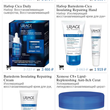
Набор Cica Daily
Набор Bariederm-Cica
Insulating Repairing Hand
Набор: Восстанавливающая
Cream, Protecting Lip Balm
сыворотка, Восстанавливающий
Набор: Изолирующий
крем-концентрат
восстанавливающий крем для рук+
Защищающий Цика-бальзам для
губ
3 727 ₽
3 466 ₽
2 063 ₽
1 919 ₽
от
от
Bariederm Insulating Repairing
Xemose C8+ Lipid-
Cream
Replenishing Anti-Itch Cerat
Изолирующий
Успокаивающий
восстанавливающий крем для рук,
липидовосстанавливающий церат-
лица и тела
крем с церамидами