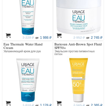
3 228 ₽
1 986 ₽
2 952 ₽
2 745 ₽
от
от
Eau Thermale Water Hand
Bariesun Anti-Brown Spot Fluid
Cream
SPF50+
Увлажняющий крем для рук
Эмульсия против пигментных
пятен
1 810 ₽
1 176 ₽
2 565 ₽
2 385 ₽
от
от