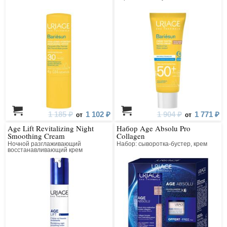
кожи лица
1 185 ₽
1 102 ₽
1 904 ₽
1 771 ₽
от
от
Age Lift Revitalizing Night
Набор Age Absolu Pro
Smoothing Cream
Collagen
Ночной разглаживающий
Набор: сыворотка-бустер, крем
восстанавливающий крем