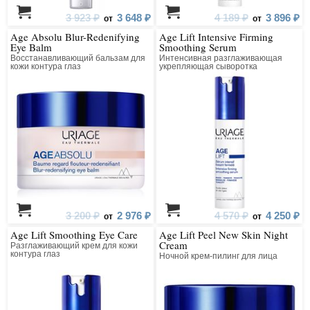
3 923 ₽
3 648 ₽
4 189 ₽
3 896 ₽
от
от
Age Absolu Blur-Redenifying
Age Lift Intensive Firming
Eye Balm
Smoothing Serum
Восстанавливающий бальзам для
Интенсивная разглаживающая
кожи контура глаз
укрепляющая сыворотка
3 200 ₽
2 976 ₽
4 570 ₽
4 250 ₽
от
от
Age Lift Smoothing Eye Care
Age Lift Peel New Skin Night
Cream
Разглаживающий крем для кожи
контура глаз
Ночной крем-пилинг для лица