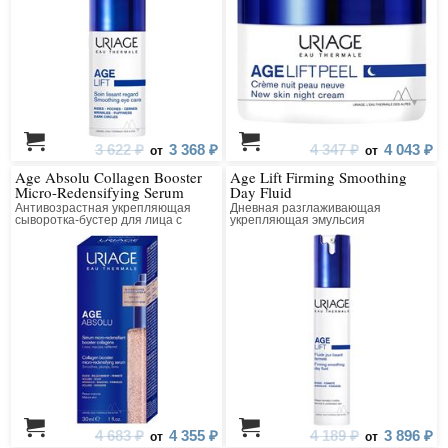
3 622 ₽
3 368 ₽
4 347 ₽
4 043 ₽
от
от
Age Absolu Collagen Booster
Age Lift Firming Smoothing
Micro-Redensifying Serum
Day Fluid
Антивозрастная укрепляющая
Дневная разглаживающая
сыворотка-бустер для лица с
укрепляющая эмульсия
ретинолом
4 683 ₽
4 355 ₽
4 189 ₽
3 896 ₽
от
от