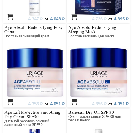
4 347 ₽
4 043 ₽
4 726 ₽
4 395 ₽
от
от
Age Absolu Redensifying Rosy
Age Absolu Redensifying
Cream
Sleeping Mask
Восстанавливающий крем
Восстанавливающая маска
4 356 ₽
4 051 ₽
4 356 ₽
4 051 ₽
от
от
Age Lift Protective Smoothing
Bariesun Dry Oil SPF 30
Day Cream SPF30
Сухое масло-спрей SPF 30 для
тела и волос
Дневной разглаживающий
защитный крем SPF30