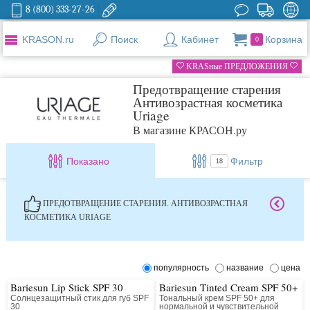
8 (800) 333-27-26
KRASON.ru
Поиск
Кабинет
Корзина
0
KRASные ПРЕДЛОЖЕНИЯ
Предотвращение старения
Антивозрастная косметика
Uriage
В магазине КРАСОН.ру
Показано
Фильтр
18
ПРЕДОТВРАЩЕНИЕ СТАРЕНИЯ. АНТИВОЗРАСТНАЯ
КОСМЕТИКА URIAGE
популярность
название
цена
Bariesun Lip Stick SPF 30
Bariesun Tinted Cream SPF 50+
Солнцезащитный стик для губ SPF
Тональный крем SPF 50+ для
30
нормальной и чувствительной