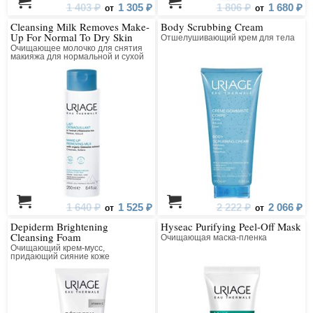
1 403 ₽
1 305 ₽
1 806 ₽
1 680 ₽
от
от
Cleansing Milk Removes Make-
Body Scrubbing Cream
Up For Normal To Dry Skin
Отшелушивающий крем для тела
Очищающее молочко для снятия
макияжа для нормальной и сухой
чувствительной кожи
1 640 ₽
1 525 ₽
2 222 ₽
2 066 ₽
от
от
Depiderm Brightening
Hyseac Purifying Peel-Off Mask
Cleansing Foam
Очищающая маска-пленка
Очищающий крем-мусс,
придающий сияние коже