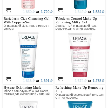
1 850 ₽
1 720 ₽
1 649 ₽
1 534 ₽
от
от
Bariederm-Cica Cleansing Gel
Tolederm Control Make-Up
With Copper-Zinc
Removing Milky Gel
Очищающий Цика-гель с медью и
Деликатный очищающий гель-
цинком
молочко для снятия макияжа
1 818 ₽
1 691 ₽
1 374 ₽
1 278 ₽
от
от
Hyseac Exfoliating Mask
Refreshing Make-Up Removing
Jelly
Мягкая отшелушивающая маска-
гоммаж для смешанной и жирной
Очищающий освежающий гель для
кожи
снятия макияжа