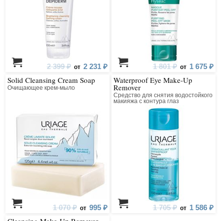
2 399 ₽
2 231 ₽
1 801 ₽
1 675 ₽
от
от
Solid Cleansing Cream Soap
Waterproof Eye Make-Up
Remover
Очищающее крем-мыло
Средство для снятия водостойкого
макияжа с контура глаз
1 070 ₽
995 ₽
1 705 ₽
1 586 ₽
от
от
Cleansing Make-Up Remover