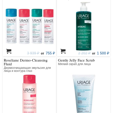
3 939 ₽
755 ₽
2 202 ₽
1 500 ₽
от
от
Roseliane Dermo-Cleansing
Gentle Jelly Face Scrub
Fluid
Мягкий скраб для лица
Дермоочищающая эмульсия для
лица и контура глаз