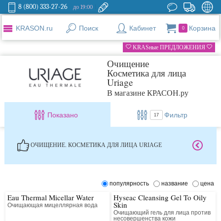
8 (800) 333-27-26
до 19:00
KRASON.ru
Поиск
Кабинет
Корзина
0
KRASные ПРЕДЛОЖЕНИЯ
Очищение
Косметика для лица
Uriage
В магазине КРАСОН.ру
Показано
Фильтр
17
ОЧИЩЕНИЕ. КОСМЕТИКА ДЛЯ ЛИЦА URIAGE
популярность
название
цена
Eau Thermal Micellar Water
Hyseac Cleansing Gel To Oily
Skin
Очищающая мицеллярная вода
Очищающий гель для лица против
несовершенства кожи