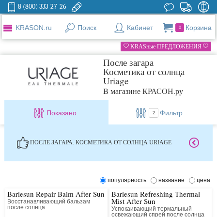
8 (800) 333-27-26
KRASON.ru
Поиск
Кабинет
Корзина
0
KRASные ПРЕДЛОЖЕНИЯ
После загара
Косметика от солнца
Uriage
В магазине КРАСОН.ру
Показано
Фильтр
2
ПОСЛЕ ЗАГАРА. КОСМЕТИКА ОТ СОЛНЦА URIAGE
популярность
название
цена
Bariesun Repair Balm After Sun
Bariesun Refreshing Thermal
Mist After Sun
Восстанавливающий бальзам
после солнца
Успокаивающий термальный
освежающий спрей после солнца