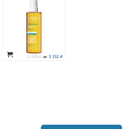
3 389 ₽
3 152 ₽
от