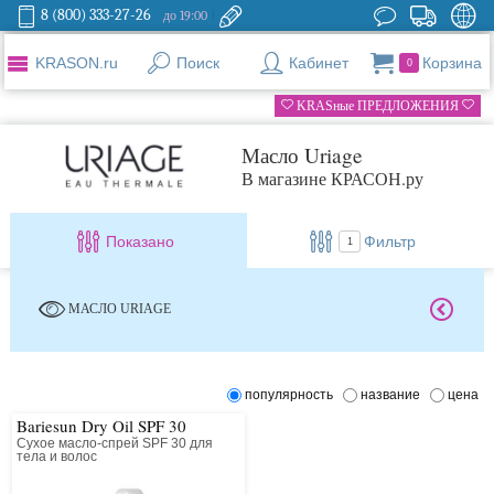
8 (800) 333-27-26
до 19:00
KRASON.ru
Поиск
Кабинет
Корзина
0
KRASные ПРЕДЛОЖЕНИЯ
Масло Uriage
В магазине КРАСОН.ру
Показано
Фильтр
1
МАСЛО URIAGE
популярность
название
цена
Bariesun Dry Oil SPF 30
Сухое масло-спрей SPF 30 для
тела и волос