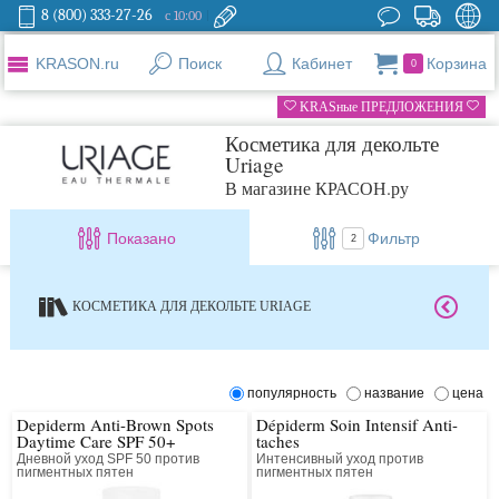
8 (800) 333-27-26
с 10:00
KRASON.ru
Поиск
Кабинет
Корзина
0
KRASные ПРЕДЛОЖЕНИЯ
Косметика для декольте
Uriage
В магазине КРАСОН.ру
Показано
Фильтр
2
КОСМЕТИКА ДЛЯ ДЕКОЛЬТЕ URIAGE
популярность
название
цена
Depiderm Anti-Brown Spots
Dépiderm Soin Intensif Anti-
Daytime Care SPF 50+
taches
Дневной уход SPF 50 против
Интенсивный уход против
пигментных пятен
пигментных пятен