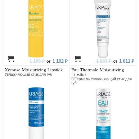
1 185 ₽
1 102 ₽
1 883 ₽
1 011 ₽
от
от
Xemose Moisturizing Lipstick
Eau Thermale Moisturizing
Lipstick
Увлажняющий стик для губ
О'Термаль Увлажняющий стик для
губ