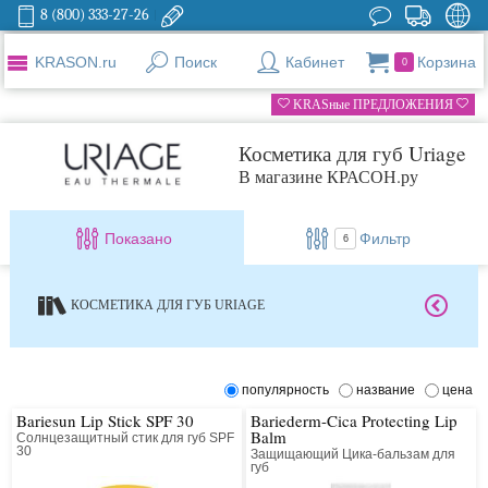
8 (800) 333-27-26
KRASON.ru
Поиск
Кабинет
Корзина
0
KRASные ПРЕДЛОЖЕНИЯ
Косметика для губ Uriage
В магазине КРАСОН.ру
Показано
Фильтр
6
КОСМЕТИКА ДЛЯ ГУБ URIAGE
популярность
название
цена
Bariesun Lip Stick SPF 30
Bariederm-Cica Protecting Lip
Balm
Солнцезащитный стик для губ SPF
30
Защищающий Цика-бальзам для
губ