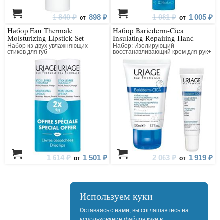
1 840 ₽
898 ₽
1 081 ₽
1 005 ₽
от
от
Набор Eau Thermale
Набор Bariederm-Cica
Moisturizing Lipstick Set
Insulating Repairing Hand
Cream, Protecting Lip Balm
Набор из двух увлажняющих
Набор: Изолирующий
стиков для губ
восстанавливающий крем для рук+
Защищающий Цика-бальзам для
губ
1 614 ₽
1 501 ₽
2 063 ₽
1 919 ₽
от
от
Используем куки
Оставаясь с нами, вы соглашаетесь на
использование файлов куки в