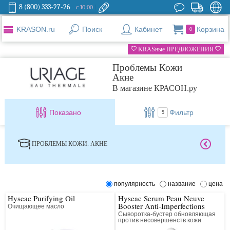
8 (800) 333-27-26
с 10:00
KRASON.ru
Поиск
Кабинет
Корзина
0
KRASные ПРЕДЛОЖЕНИЯ
Проблемы Кожи
Акне
В магазине КРАСОН.ру
Показано
Фильтр
5
ПРОБЛЕМЫ КОЖИ. АКНЕ
популярность
название
цена
Hyseac Purifying Oil
Hyseac Serum Peau Neuve
Booster Anti-Imperfections
Очищающее масло
Сыворотка-бустер обновляющая
против несовершенств кожи