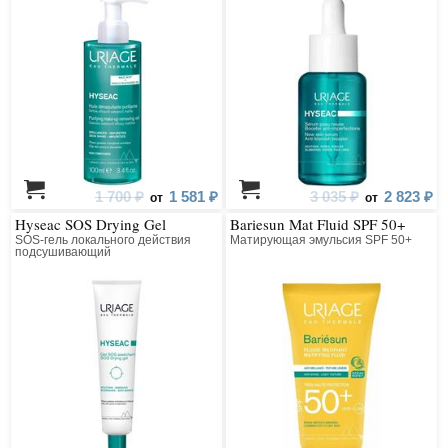
1 700 ₽
1 581 ₽
3 035 ₽
2 823 ₽
от
от
Hyseac SOS Drying Gel
Bariesun Mat Fluid SPF 50+
SOS-гель локального действия
Матирующая эмульсия SPF 50+
подсушивающий