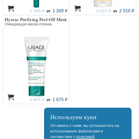
1 365 ₽
1 269 ₽
2 161 ₽
2 010 ₽
от
от
Hyseac Purifying Peel-Off Mask
Очищающая маска-пленка
1 801 ₽
1 675 ₽
от
Используем куки
Оставаясь с нами, вы соглашаетесь на
использование файлов куки в
соотвествии с
политикой