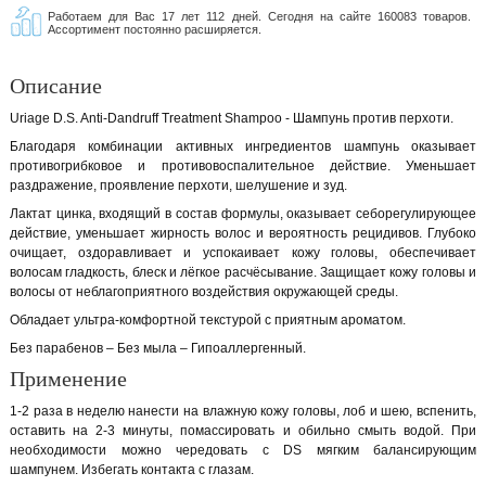
Работаем для Вас 17 лет 112 дней. Сегодня на сайте 160083 товаров.
Ассортимент постоянно расширяется.
Описание
Uriage D.S. Anti-Dandruff Treatment Shampoo - Шампунь против перхоти.
Благодаря комбинации активных ингредиентов шампунь оказывает
противогрибковое и противовоспалительное действие. Уменьшает
раздражение, проявление перхоти, шелушение и зуд.
Лактат цинка, входящий в состав формулы, оказывает себорегулирующее
действие, уменьшает жирность волос и вероятность рецидивов. Глубоко
очищает, оздоравливает и успокаивает кожу головы, обеспечивает
волосам гладкость, блеск и лёгкое расчёсывание. Защищает кожу головы и
волосы от неблагоприятного воздействия окружающей среды.
Обладает ультра-комфортной текстурой с приятным ароматом.
Без парабенов – Без мыла – Гипоаллергенный.
Применение
1-2 раза в неделю нанести на влажную кожу головы, лоб и шею, вспенить,
оставить на 2-3 минуты, помассировать и обильно смыть водой. При
необходимости можно чередовать с DS мягким балансирующим
шампунем. Избегать контакта с глазам.