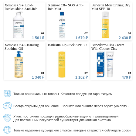
Xemose C8+ Lipid-
Xemose C8+ SOS Anti-
Bariesun Moisturizing Dry
Replenishing Anti-Itch
Itch Mist
Mist SPF 30
Cream
от
от
от
1 561 ₽
1 679 ₽
2 430 ₽
Xemose C8+ Cleansing
Bariesun Lip Stick SPF 30
Bariederm-Cica Cream
Soothing Oil
With Copper-Zinc
от
от
от
1 340 ₽
1 102 ₽
479 ₽
Только оригинальные товары. Качество продукции гарантируем!
Всегда открыты для общения - Звоните или пишите через обратную связь.
У нас постоянно проходят разнообразные акции от производителей.
Для постоянных покупателей существует дисконтная система.
Только надежные курьерские службы, которые стараются соблюдать сроки.