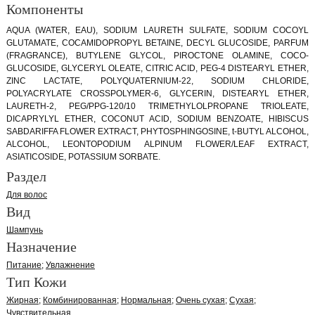
Компоненты
AQUA (WATER, EAU), SODIUM LAURETH SULFATE, SODIUM COCOYL
GLUTAMATE, COCAMIDOPROPYL BETAINE, DECYL GLUCOSIDE, PARFUM
(FRAGRANCE), BUTYLENE GLYCOL, PIROCTONE OLAMINE, COCO-
GLUCOSIDE, GLYCERYL OLEATE, CITRIC ACID, PEG-4 DISTEARYL ETHER,
ZINC LACTATE, POLYQUATERNIUM-22, SODIUM CHLORIDE,
POLYACRYLATE CROSSPOLYMER-6, GLYCERIN, DISTEARYL ETHER,
LAURETH-2, PEG/PPG-120/10 TRIMETHYLOLPROPANE TRIOLEATE,
DICAPRYLYL ETHER, COCONUT ACID, SODIUM BENZOATE, HIBISCUS
SABDARIFFA FLOWER EXTRACT, PHYTOSPHINGOSINE, t-BUTYL ALCOHOL,
ALCOHOL, LEONTOPODIUM ALPINUM FLOWER/LEAF EXTRACT,
ASIATICOSIDE, POTASSIUM SORBATE.
Раздел
Для волос
Вид
Шампунь
Назначение
Питание
Увлажнение
Тип Кожи
Жирная
Комбинированная
Нормальная
Очень сухая
Сухая
Чувствительная