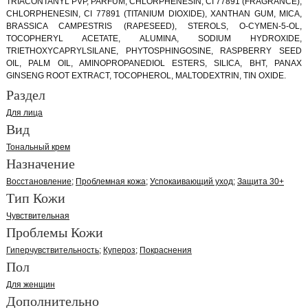
TRIACONTANYL PVP, PARFUM, CHLORPHENESIN, CI 77891 (FRAGRANCE),
CHLORPHENESIN, CI 77891 (TITANIUM DIOXIDE), XANTHAN GUM, MICA,
BRASSICA CAMPESTRIS (RAPESEED), STEROLS, O-CYMEN-5-OL,
TOCOPHERYL ACETATE, ALUMINA, SODIUM HYDROXIDE,
TRIETHOXYCAPRYLSILANE, PHYTOSPHINGOSINE, RASPBERRY SEED
OIL, PALM OIL, AMINOPROPANEDIOL ESTERS, SILICA, BHT, PANAX
GINSENG ROOT EXTRACT, TOCOPHEROL, MALTODEXTRIN, TIN OXIDE.
Раздел
Для лица
Вид
Тональный крем
Назначение
Восстановление
Проблемная кожа
Успокаивающий уход
Защита 30+
Тип Кожи
Чувствительная
Проблемы Кожи
Гиперчувствительность
Купероз
Покраснения
Пол
Для женщин
Дополнительно