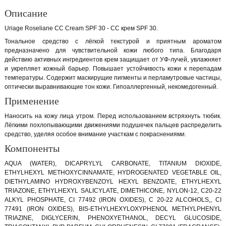
Описание
Uriage Roseliane CC Cream SPF 30 - СС крем SPF 30.
Тональное средство с лёгкой текстурой и приятным ароматом
предназначено для чувствительной кожи любого типа. Благодаря
действию активных ингредиентов крем защищает от УФ-лучей, увлажняет
и укрепляет кожный барьер. Повышает устойчивость кожи к перепадам
температуры. Содержит маскирущие пигменты и перламутровые частицы,
оптически выравнивающие тон кожи. Гипоаллергенный, некомедогенный.
Применение
Наносить на кожу лица утром. Перед использованием встряхнуть тюбик.
Лёгкими похлопывающими движениями подушечек пальцев распределить
средство, уделяя особое внимание участкам с покраснениями.
Компоненты
AQUA (WATER), DICAPRYLYL CARBONATE, TITANIUM DIOXIDE,
ETHYLHEXYL METHOXYCINNAMATE, HYDROGENATED VEGETABLE OIL,
DIETHYLAMINO HYDROXYBENZOYL HEXYL BENZOATE, ETHYLHEXYL
TRIAZONE, ETHYLHEXYL SALICYLATE, DIMETHICONE, NYLON-12, C20-22
ALKYL PHOSPHATE, CI 77492 (IRON OXIDES), C 20-22 ALCOHOLS,, CI
77491 (IRON OXIDES), BIS-ETHYLHEXYLOXYPHENOL METHYLPHENYL
TRIAZINE, DIGLYCERIN, PHENOXYETHANOL, DECYL GLUCOSIDE,