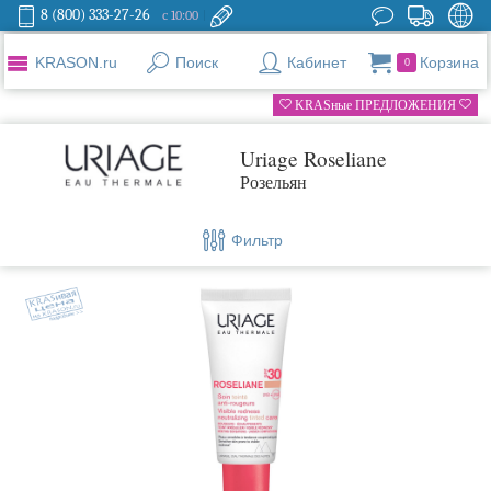
8 (800) 333-27-26
с 10:00
KRASON.ru
Поиск
Кабинет
Корзина
0
KRASные ПРЕДЛОЖЕНИЯ
Uriage Roseliane
Розельян
Фильтр