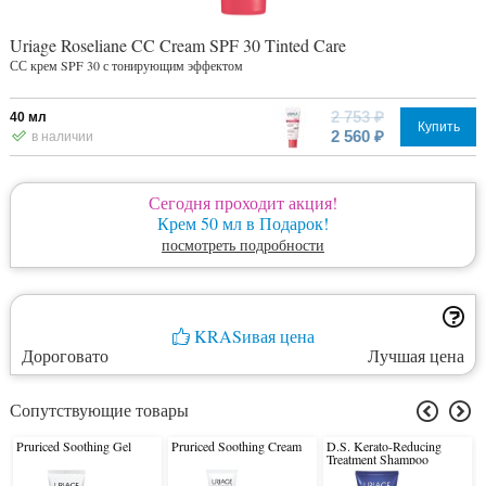
Uriage Roseliane CC Cream SPF 30 Tinted Care
СС крем SPF 30 с тонирующим эффектом
2 753 ₽
40 мл
Купить
2 560 ₽
в наличии
Сегодня проходит акция!
Крем 50 мл в Подарок!
посмотреть подробности
KRASивая цена
Дороговато
Лучшая цена
Сопутствующие товары
Pruriced Soothing Gel
Pruriced Soothing Cream
D.S. Kerato-Reducing
Treatment Shampoo