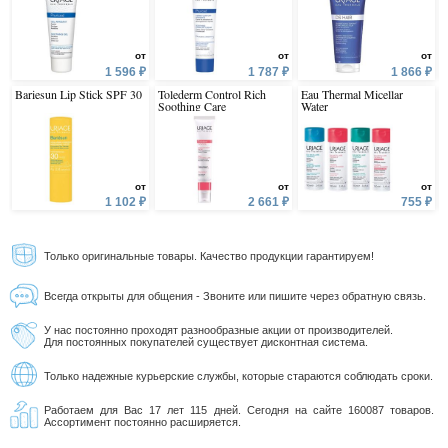
от
от
от
1 596 ₽
1 787 ₽
1 866 ₽
Bariesun Lip Stick SPF 30
Tolederm Control Rich
Eau Thermal Micellar
Soothing Care
Water
от
от
от
1 102 ₽
2 661 ₽
755 ₽
Только оригинальные товары. Качество продукции гарантируем!
Всегда открыты для общения - Звоните или пишите через обратную связь.
У нас постоянно проходят разнообразные акции от производителей.
Для постоянных покупателей существует дисконтная система.
Только надежные курьерские службы, которые стараются соблюдать сроки.
Работаем для Вас 17 лет 115 дней. Сегодня на сайте 160087 товаров.
Ассортимент постоянно расширяется.