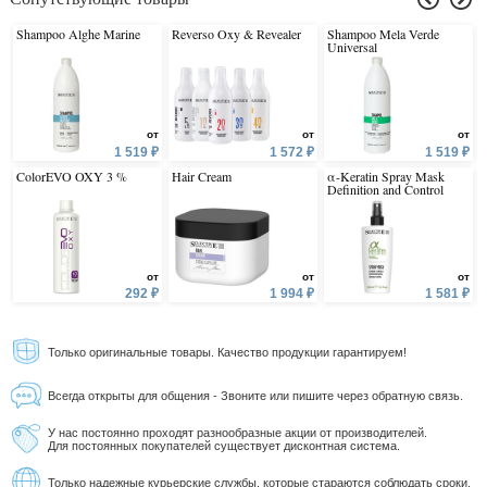
Shampoo Alghe Marine
Reverso Oxy & Revealer
Shampoo Mela Verde
Universal
от
от
от
1 519 ₽
1 572 ₽
1 519 ₽
ColorEVO OXY 3 %
Hair Cream
α-Keratin Spray Mask
Definition and Control
от
от
от
292 ₽
1 994 ₽
1 581 ₽
Только оригинальные товары. Качество продукции гарантируем!
Всегда открыты для общения - Звоните или пишите через обратную связь.
У нас постоянно проходят разнообразные акции от производителей.
Для постоянных покупателей существует дисконтная система.
Только надежные курьерские службы, которые стараются соблюдать сроки.