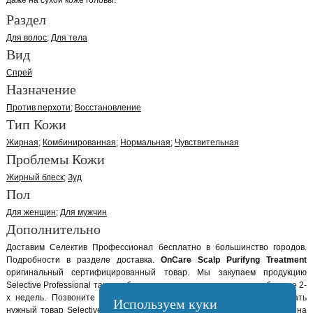
даже на сухой коже головы.
Раздел
Для волос
Для тела
Вид
Спрей
Назначение
Против перхоти
Восстановление
Тип Кожи
Жирная
Комбинированная
Нормальная
Чувствительная
Проблемы Кожи
Жирный блеск
Зуд
Пол
Для женщин
Для мужчин
Дополнительно
Доставим Селектив Профессионал бесплатно в большинство городов.
Подробности в разделе доставка.
OnCare Scalp Purifyng Treatment
оригинальный сертифицированный товар. Мы закупаем продукцию
Selective Professional так, что бы она не лежала у нас на складе больше 2-
х недель. Позвоните нам и наши консультанты помогут вам выбрать
Используем куки
нужный товар Selective Professional. Или ждем вашего онлайн заказа на