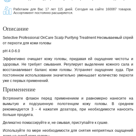
Работаем для Вас 17 лет 115 дней. Сегодня на сайте 160087 товаров.
Ассортимент постоянно расширяется.
Описание
Selective Professional OnCare Scalp Purifyng Treatment Несмываемый спрей
от перхоти для кожи головы
рН 4.0-6.0
Эффективно очищает кожу головы, придавая ей ощущение чистоты и
здоровья. Не требует смывания. Регулирует выделение кожного сала и
восстанавливает баланс кожи головы. Устраняет ощущение зуда. При
постоянном использовании значительно уменьшает количество перхоти
уже с первых применений.
Применение
Встряхните флакон перед применением и равномерно нанесите на
вымытую и подсушенную полотенцем кожу головы. В среднем
рекомендуется 3 - 4 нажатия дозатора, при необходимости наносить
больше продукта.
Деликатно помассируйте и, не смывая, приступайте к сушке.
Используйте по мере необходимости для снятия неприятных ощущений