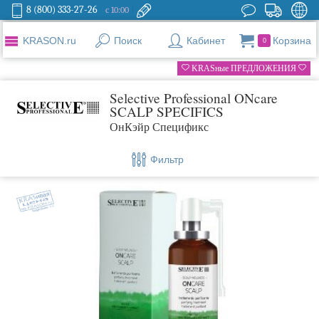
8 (800) 333-27-26
с 10:00
KRASON.ru
Поиск
Кабинет
Корзина
0
KRASные ПРЕДЛОЖЕНИЯ
Selective Professional ONcare
SCALP SPECIFICS
ОнКэйр Спецификс
Фильтр