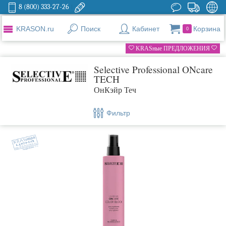
8 (800) 333-27-26
KRASON.ru
Поиск
Кабинет
Корзина
0
KRASные ПРЕДЛОЖЕНИЯ
Selective Professional ONcare
TECH
ОнКэйр Теч
Фильтр