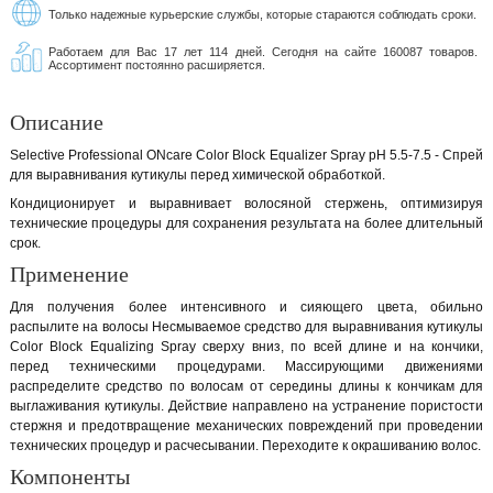
Только надежные курьерские службы, которые стараются соблюдать сроки.
Работаем для Вас 17 лет 114 дней. Сегодня на сайте 160087 товаров.
Ассортимент постоянно расширяется.
Описание
Selective Professional ONcare Color Block Equalizer Spray pH 5.5-7.5 - Спрей
для выравнивания кутикулы перед химической обработкой.
Кондиционирует и выравнивает волосяной стержень, оптимизируя
технические процедуры для сохранения результата на более длительный
срок.
Применение
Для получения более интенсивного и сияющего цвета, обильно
распылите на волосы Несмываемое средство для выравнивания кутикулы
Color Block Equalizing Spray сверху вниз, по всей длине и на кончики,
перед техническими процедурами. Массирующими движениями
распределите средство по волосам от середины длины к кончикам для
выглаживания кутикулы. Действие направлено на устранение пористости
стержня и предотвращение механических повреждений при проведении
технических процедур и расчесывании. Переходите к окрашиванию волос.
Компоненты