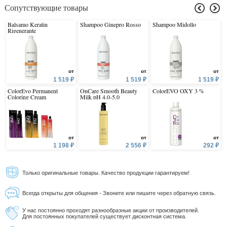
Сопутствующие товары
Balsamo Keratin
Shampoo Ginepro Rosso
Shampoo Midollo
Rigenerante
от
от
от
1 519 ₽
1 519 ₽
1 519 ₽
ColorEvo Permanent
OnCare Smooth Beauty
ColorEVO OXY 3 %
Coloring Cream
Milk pH 4.0-5.0
от
от
от
1 198 ₽
2 556 ₽
292 ₽
Только оригинальные товары. Качество продукции гарантируем!
Всегда открыты для общения - Звоните или пишите через обратную связь.
У нас постоянно проходят разнообразные акции от производителей.
Для постоянных покупателей существует дисконтная система.