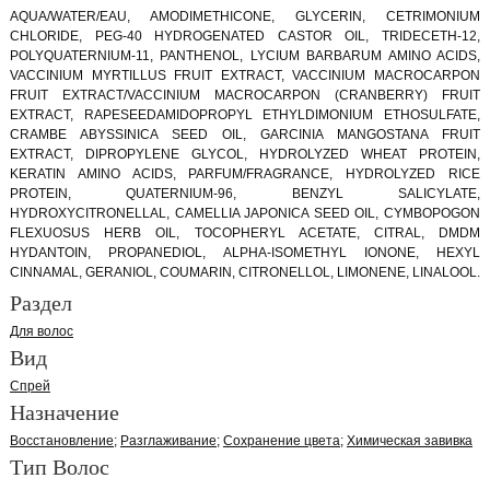
AQUA/WATER/EAU, AMODIMETHICONE, GLYCERIN, CETRIMONIUM
CHLORIDE, PEG-40 HYDROGENATED CASTOR OIL, TRIDECETH-12,
POLYQUATERNIUM-11, PANTHENOL, LYCIUM BARBARUM AMINO ACIDS,
VACCINIUM MYRTILLUS FRUIT EXTRACT, VACCINIUM MACROCARPON
FRUIT EXTRACT/VACCINIUM MACROCARPON (CRANBERRY) FRUIT
EXTRACT, RAPESEEDAMIDOPROPYL ETHYLDIMONIUM ETHOSULFATE,
CRAMBE ABYSSINICA SEED OIL, GARCINIA MANGOSTANA FRUIT
EXTRACT, DIPROPYLENE GLYCOL, HYDROLYZED WHEAT PROTEIN,
KERATIN AMINO ACIDS, PARFUM/FRAGRANCE, HYDROLYZED RICE
PROTEIN, QUATERNIUM-96, BENZYL SALICYLATE,
HYDROXYCITRONELLAL, CAMELLIA JAPONICA SEED OIL, CYMBOPOGON
FLEXUOSUS HERB OIL, TOCOPHERYL ACETATE, CITRAL, DMDM
HYDANTOIN, PROPANEDIOL, ALPHA-ISOMETHYL IONONE, HEXYL
CINNAMAL, GERANIOL, COUMARIN, CITRONELLOL, LIMONENE, LINALOOL.
Раздел
Для волос
Вид
Спрей
Назначение
Восстановление
Разглаживание
Сохранение цвета
Химическая завивка
Тип Волос