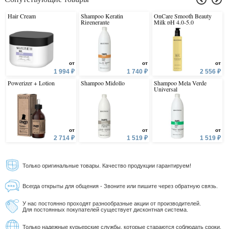
Hair Cream
Shampoo Keratin
OnCare Smooth Beauty
Rigenerante
Milk pH 4.0-5.0
от
от
от
1 994 ₽
1 740 ₽
2 556 ₽
Powerizer + Lotion
Shampoo Midollo
Shampoo Mela Verde
Universal
от
от
от
2 714 ₽
1 519 ₽
1 519 ₽
Только оригинальные товары. Качество продукции гарантируем!
Всегда открыты для общения - Звоните или пишите через обратную связь.
У нас постоянно проходят разнообразные акции от производителей.
Для постоянных покупателей существует дисконтная система.
Только надежные курьерские службы, которые стараются соблюдать сроки.