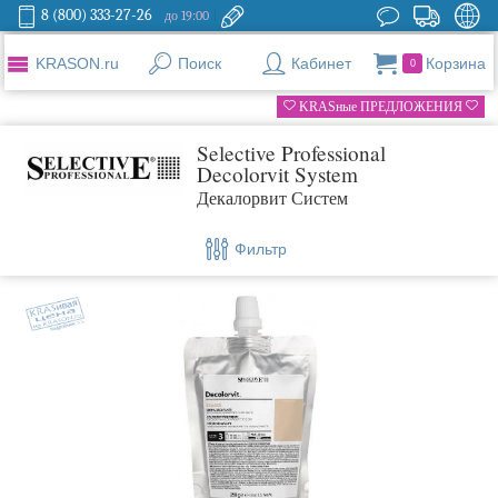
8 (800) 333-27-26
до 19:00
KRASON.ru
Поиск
Кабинет
Корзина
0
KRASные ПРЕДЛОЖЕНИЯ
Selective Professional
Decolorvit System
Декалорвит Систем
Фильтр