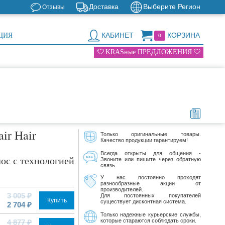
Доставка
Выберите Регион
Отзывы
КАБИНЕТ
КОРЗИНА
ЦИЯ
0
KRASные ПРЕДЛОЖЕНИЯ
air Hair
Только оригинальные товары.
Качество продукции гарантируем!
Всегда открыты для общения -
лос с технологией
Звоните или пишите через обратную
связь.
У нас постоянно проходят
разнообразные акции от
производителей.
3 005 ₽
Для постоянных покупателей
Купить
существует дисконтная система.
2 704 ₽
Только надежные курьерские службы,
которые стараются соблюдать сроки.
4 877 ₽