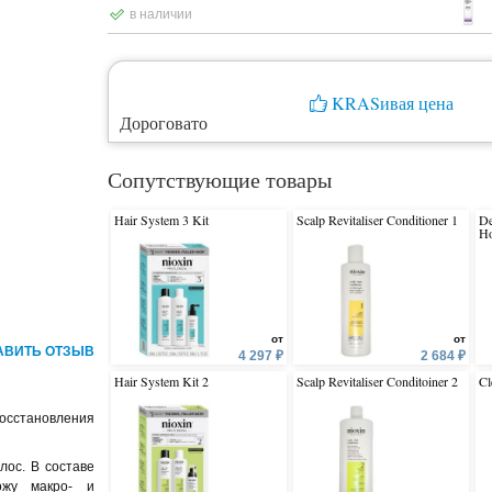
в наличии
KRASивая цена
Дороговато
Сопутствующие товары
Hair System 3 Kit
Scalp Revitaliser Conditioner 1
De
Ho
си
от
от
АВИТЬ ОТЗЫВ
4 297 ₽
2 684 ₽
Hair System Kit 2
Scalp Revitaliser Conditoiner 2
Cl
восстановления
лос. В составе
ожу макро- и