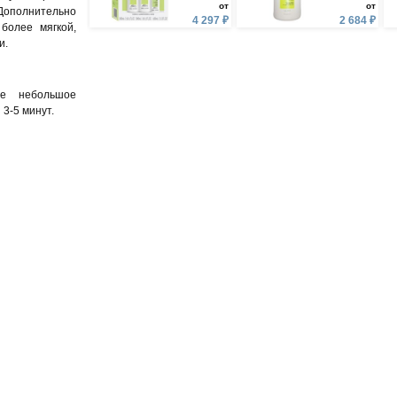
от
от
Дополнительно
4 297 ₽
2 684 ₽
более мягкой,
и.
те небольшое
3-5 минут.