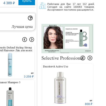
Купить
4 389 ₽
Работаем для Вас 17 лет 112 дней.
Сегодня на сайте 160083 товаров.
Ассортимент постоянно расширяется.
Лучшая цена
nsity Defend Styling Strong
Scalp Treatment 3
Scalp Revitaliser Conditoi
ld Hairspray Лак для волос
льной фиксации
Selective Professional
Decolorvit Active Use
Curllove
от
от
3 259 ₽
2 902 ₽
2 
eanser Shampoo 3
Anti-Hair Loss Shampoo
Cleanser Shampoo 4
от
808 ₽