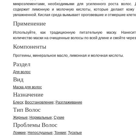
микроэлементами, необходимыми для усиленного роста волос. 
содержит лимонную и молочную кислоты, которые делают кожу 
увлажненной. Кислая среда вымывает ороговевшие и отмершие клетк
Применение
Используйте, как традиционную питательную маску. Нанеси
количество маски на очищенные волосы по всей длине и смойте через 
Компоненты
Протеины, минеральное масло, лимонная и молочная кислоты.
Раздел
Для волос
Вид
Маска для волос
Назначение
Блеск
Восстановление
Разглаживание
Тип Волос
Жирные
Нормальные
Сухие
Проблемы Волос
Ломкие
Непослушные
Тонкие
Тусклые