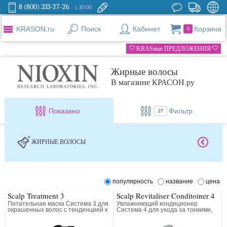
8 (800) 333-27-26
с 10:00
KRASON.ru
Поиск
Кабинет
Корзина
0
KRASные ПРЕДЛОЖЕНИЯ
Жирные волосы
В магазине КРАСОН.ру
Показано
Фильтр
27
ЖИРНЫЕ ВОЛОСЫ
популярность
название
цена
Scalp Treatment 3
Scalp Revitaliser Conditoiner 4
Питательная маска Система 3 для
Увлажняющий кондиционер
окрашенных волос с тенденцией к
Система 4 для ухода за тонкими,
истончению
химически обработанными
волосами (окрашенными);