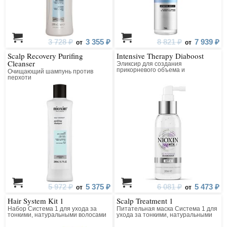
3 728 ₽
3 355 ₽
8 821 ₽
7 939 ₽
от
от
Scalp Recovery Purifing
Intensive Therapy Diaboost
Cleanser
Эликсир для создания
прикорневого объема и
Очищающий шампунь против
увеличения диаметра волос
перхоти
5 972 ₽
5 375 ₽
6 081 ₽
5 473 ₽
от
от
Hair System Kit 1
Scalp Treatment 1
Набор Система 1 для ухода за
Питательная маска Система 1 для
тонкими, натуральными волосами
ухода за тонкими, натуральными
волосами