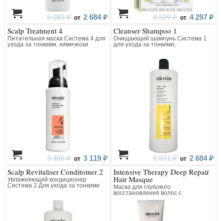
5 083 ₽
2 684 ₽
8 509 ₽
4 297 ₽
от
от
Scalp Treatment 4
Cleanser Shampoo 1
Питательная маска Система 4 для
Очищающий шампунь Система 1
ухода за тонкими, химически
для ухода за тонкими,
обработанными волосами
натуральными волосами
(окрашенными); (заметно
редеющими)
3 466 ₽
3 119 ₽
5 971 ₽
2 684 ₽
от
от
Scalp Revitaliser Conditoiner 2
Intensive Therapy Deep Repair
Hair Masque
Увлажняющий кондиционер
Система 2 Для ухода за тонкими
Маска для глубокого
натуральными волосами (для
восстановления волос с
заметно редеющих волос)
технологией DensiProtect