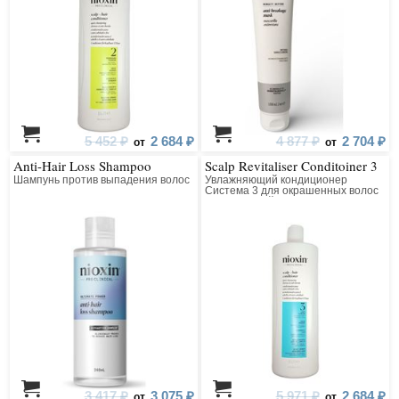
5 452 ₽
2 684 ₽
4 877 ₽
2 704 ₽
от
от
Anti-Hair Loss Shampoo
Scalp Revitaliser Conditoiner 3
Шампунь против выпадения волос
Увлажняющий кондиционер
Система 3 для окрашенных волос
с тенденцией к истончению
3 417 ₽
3 075 ₽
5 971 ₽
2 684 ₽
от
от