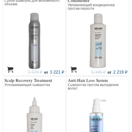
Conditioner
Сухой шампунь для мгновенного
объема
Увлажняющий кондиционер
против перхоти
3 579 ₽
3 221 ₽
5 345 ₽
2 219 ₽
от
от
Scalp Recovery Treatment
Anti-Hair Loss Serum
Успокаивающая сыворотка
Сыворотка против выпадения
волос