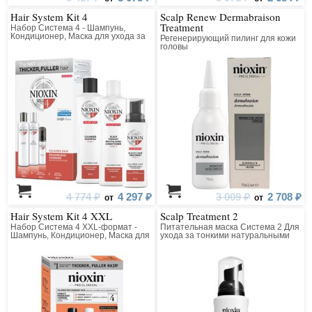
Hair System Kit 4
Scalp Renew Dermabraison
Treatment
Набор Система 4 - Шампунь,
Кондиционер, Маска для ухода за
Регенерирующий пилинг для кожи
тонкими, химически
головы
обработанными волосами
(окрашенными); (заметно
редеющими)
4 774 ₽
4 297 ₽
3 009 ₽
2 708 ₽
от
от
Hair System Kit 4 XXL
Scalp Treatment 2
Набор Система 4 XXL-формат -
Питательная маска Система 2 Для
Шампунь, Кондиционер, Маска для
ухода за тонкими натуральными
ухода за тонкими, химически
волосами (для заметно редеющих
обработанными волосами
волос)
(окрашенными); (заметно
редеющими)