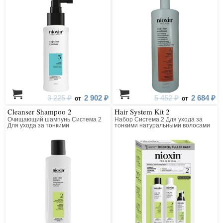
(заметно редеющими)
3 225 ₽
2 902 ₽
5 452 ₽
2 684 ₽
от
от
Cleanser Shampoo 2
Hair System Kit 2
Очищающий шампунь Система 2
Набор Система 2 Для ухода за
Для ухода за тонкими
тонкими натуральными волосами
натуральными волосами (для
(для заметно редеющих волос)
заметно редеющих волос)