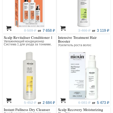
8 509 ₽
7 658 ₽
3 466 ₽
3 119 ₽
от
от
Scalp Revitaliser Conditioner 1
Intensive Treatment Hair
Booster
Увлажняющий кондиционер
Система 1 для ухода за тонкими,
Усилитель роста волос
натуральными волосами
5 452 ₽
2 684 ₽
6 081 ₽
5 473 ₽
от
от
Instant Fullness Dry Cleanser
Scalp Recovery Moisturizing