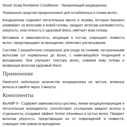
Nioxin Scalp Revitaliser Conditioner - Увлажняющий кондиционер.
Уникальное средство предназначено для ослабленных и тонких волос.
Кондиционер содержит питательные масла и энзимы, которые бережно
ухаживают за волосами и кожей головы, придает волосам шелковистость,
упругость, эластичность и здоровый блеск, смягчает кожу головы.
Витамины и аминокислоты, входящие в состав, сокращают ломкость
волос, предотвращают их выпадение, облегчает расчесывание.
Система 1 разработана специально для ухода за тонкими, натуральными
волосами (от нормальных до волос, с намечающейся тенденцией к
выпадению). Она улучшает текстуру волос, освежая кожу головы и
возвращая волосам здоровый блеск.
Применение
Нанесите небольшое количество кондиционера на чистые, влажные
волосы и смойте через 3 минуты.
Компоненты
BioAMP ® - Содержит аминокислоты цистина, легкие кондиционирующие и
питательные ингредиенты; способствует утолщению каждого волоса в
отдельности, создавая эффект более объемных и густых волос. Придает
волосам упругость, предотвращая их от повреждений и ломкости,
сокращая тем самым их выпадение.