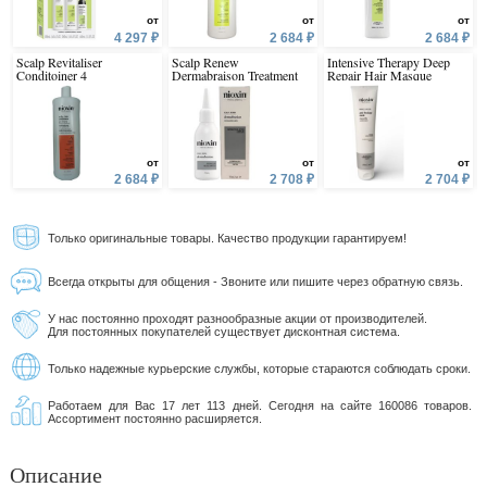
от
от
от
4 297 ₽
2 684 ₽
2 684 ₽
Scalp Revitaliser
Scalp Renew
Intensive Therapy Deep
Conditoiner 4
Dermabraison Treatment
Repair Hair Masque
от
от
от
2 684 ₽
2 708 ₽
2 704 ₽
Только оригинальные товары. Качество продукции гарантируем!
Всегда открыты для общения - Звоните или пишите через обратную связь.
У нас постоянно проходят разнообразные акции от производителей.
Для постоянных покупателей существует дисконтная система.
Только надежные курьерские службы, которые стараются соблюдать сроки.
Работаем для Вас 17 лет 113 дней. Сегодня на сайте 160086 товаров.
Ассортимент постоянно расширяется.
Описание