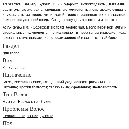
Transactive Delivery System ® - Содержит антиоксиданты, витамины,
растительные экстракты, специальные компоненты, помогающие очищать
и ухаживать за волосами и кожей головы, защищая их от вредного
влияния окружающей среды. Создает ощущение свежести и чистоты.
Activ-Renewal ® - Содержит экстракт белого чая, масло перечной мяты и
специальные компоненты, очищающие и восстанавливающие кожу
головы, а также придающие волосам здоровый и естественный блеск.
Раздел
Для волос
Вид
Кондиционер
Назначение
Блеск
Восстановление
Ежедневный уход
Легкость расчесывания
Питание
Против ломкости
Увлажнение
Укрепление
Шелковистость
Тип Волос
Жирные
Нормальные
Сухие
Проблемы Волос
Ослабленные
Тонкие
Тусклые
Пол