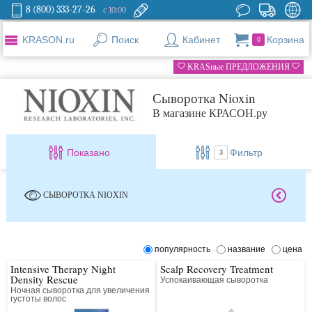
8 (800) 333-27-26
с 10:00
KRASON.ru
Поиск
Кабинет
Корзина
0
KRASные ПРЕДЛОЖЕНИЯ
Сыворотка Nioxin
В магазине КРАСОН.ру
Показано
Фильтр
3
СЫВОРОТКА NIOXIN
популярность
название
цена
Intensive Therapy Night
Scalp Recovery Treatment
Density Rescue
Успокаивающая сыворотка
Ночная сыворотка для увеличения
густоты волос