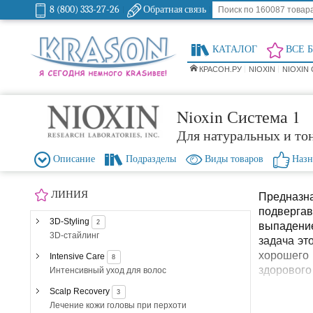
8 (800) 333-27-26
Обратная связь
КАТАЛОГ
ВСЕ 
КРАСОН.РУ
NIOXIN
NIOXIN
Nioxin Система 1
Для натуральных и то
Описание
Подразделы
Виды товаров
Назн
ЛИНИЯ
Предназн
подверг
3D-Styling
2
выпадение
3D-стайлинг
задача эт
хорошего 
Intensive Care
8
здорового
Интенсивный уход для волос
Scalp Recovery
3
Лечение кожи головы при перхоти