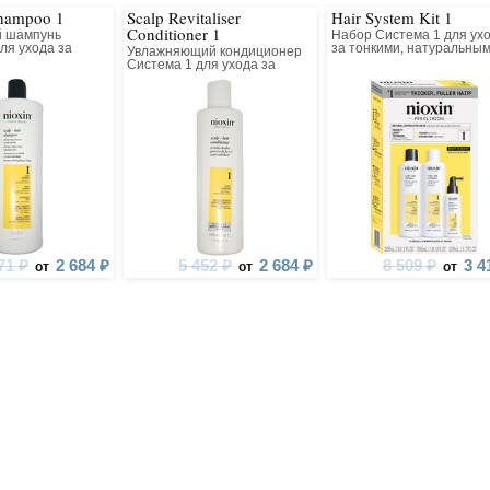
Shampoo 1
Scalp Revitaliser
Hair System Kit 1
Conditioner 1
 шампунь
Набор Система 1 для ух
ля ухода за
за тонкими, натуральны
Увлажняющий кондиционер
атуральными
волосами
Система 1 для ухода за
тонкими, натуральными
волосами
71 ₽
2 684 ₽
5 452 ₽
2 684 ₽
8 509 ₽
3 4
от
от
от