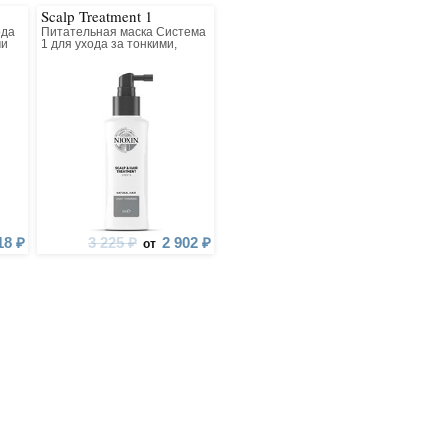
Scalp Treatment 1
ода
Питательная маска Система
ми
1 для ухода за тонкими,
натуральными волосами
18 ₽
3 225 ₽
2 902 ₽
от