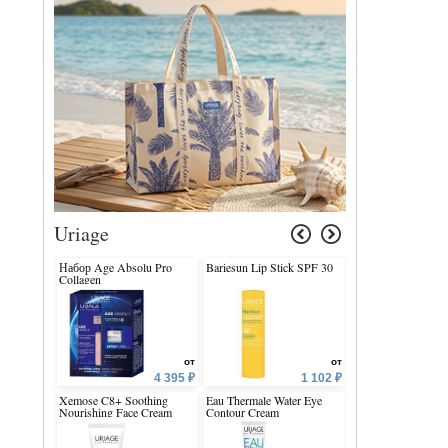
Uriage
Набор Age Absolu Pro
Bariesun Lip Stick SPF 30
Bebe 1st Mineral C
Collagen
SPF50+ SOLAIRE
от
от
4 395 ₽
1 102 ₽
Xemose C8+ Soothing
Eau Thermale Water Eye
Eau Thermale Uria
Nourishing Face Cream
Contour Cream
Thermal Water