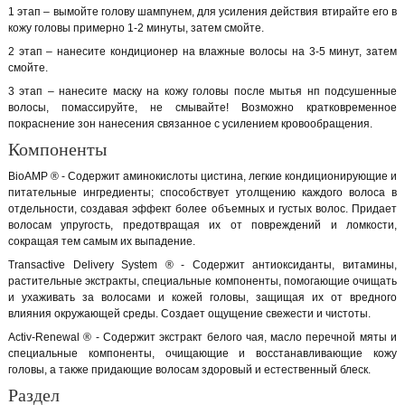
1 этап – вымойте голову шампунем, для усиления действия втирайте его в
кожу головы примерно 1-2 минуты, затем смойте.
2 этап – нанесите кондиционер на влажные волосы на 3-5 минут, затем
смойте.
3 этап – нанесите маску на кожу головы после мытья нп подсушенные
волосы, помассируйте, не смывайте! Возможно кратковременное
покраснение зон нанесения связанное с усилением кровообращения.
Компоненты
BioAMP ® - Содержит аминокислоты цистина, легкие кондиционирующие и
питательные ингредиенты; способствует утолщению каждого волоса в
отдельности, создавая эффект более объемных и густых волос. Придает
волосам упругость, предотвращая их от повреждений и ломкости,
сокращая тем самым их выпадение.
Transactive Delivery System ® - Содержит антиоксиданты, витамины,
растительные экстракты, специальные компоненты, помогающие очищать
и ухаживать за волосами и кожей головы, защищая их от вредного
влияния окружающей среды. Создает ощущение свежести и чистоты.
Activ-Renewal ® - Содержит экстракт белого чая, масло перечной мяты и
специальные компоненты, очищающие и восстанавливающие кожу
головы, а также придающие волосам здоровый и естественный блеск.
Раздел