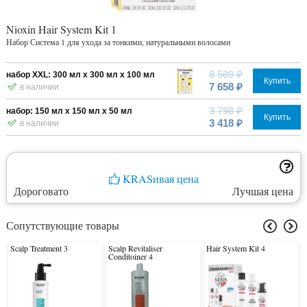
Nioxin Hair System Kit 1
Набор Система 1 для ухода за тонкими, натуральными волосами
8 509 ₽
набор ХХL: 300 мл х 300 мл х 100 мл
Купить
7 658 ₽
в наличии
3 798 ₽
набор: 150 мл х 150 мл х 50 мл
Купить
3 418 ₽
в наличии
KRASивая цена
Дороговато
Лучшая цена
Сопутствующие товары
Scalp Treatment 3
Scalp Revitaliser
Hair System Kit 4
Conditoiner 4