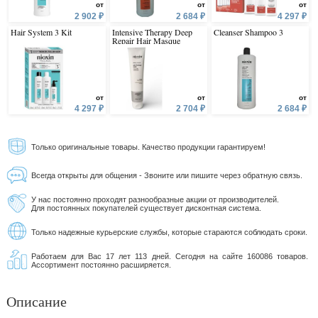
от
от
от
2 902 ₽
2 684 ₽
4 297 ₽
Hair System 3 Kit
Intensive Therapy Deep
Cleanser Shampoo 3
Repair Hair Masque
от
от
от
4 297 ₽
2 704 ₽
2 684 ₽
Только оригинальные товары. Качество продукции гарантируем!
Всегда открыты для общения - Звоните или пишите через обратную связь.
У нас постоянно проходят разнообразные акции от производителей.
Для постоянных покупателей существует дисконтная система.
Только надежные курьерские службы, которые стараются соблюдать сроки.
Работаем для Вас 17 лет 113 дней. Сегодня на сайте 160086 товаров.
Ассортимент постоянно расширяется.
Описание