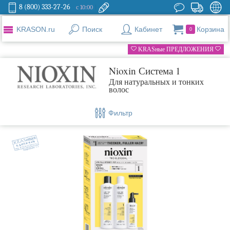
8 (800) 333-27-26
с 10:00
KRASON.ru
Поиск
Кабинет
Корзина
0
KRASные ПРЕДЛОЖЕНИЯ
Nioxin Система 1
Для натуральных и тонких
волос
Фильтр