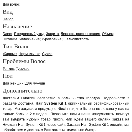
Для волос
Вид
Набор
Назначение
Блеск
Ежедневный уход
Защита
Легкость расчесывания
Объем
Питание
Увлажнение
Укрепление
Шелковистость
Тип Волос
Жирные
Нормальные
Сухие
Проблемы Волос
Тонкие
Тусклые
Пол
Для женщин
Для мужчин
Дополнительно
Доставим Ниоксин бесплатно в большинство городов. Подробности в
разделе доставка.
Hair System Kit 1
оригинальный сертифицированный
товар. Мы закупаем продукцию Nioxin так, что бы она не лежала у нас на
складе больше 2-х недель. Позвоните нам и наши консультанты помогут
вам выбрать нужный товар Nioxin. Или ждем вашего онлайн заказа на
Ниоксин Hair System Kit 1 через сайт. Заказав Hair System Kit 1 онлайн, мы
обработаем и доставим Ваш заказ максимально быстро.