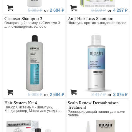
5 083 ₽
2 684 ₽
8 509 ₽
4 297 ₽
от
от
Cleanser Shampoo 3
Anti-Hair Loss Shampoo
Очищающий шампунь Система 3
Шампунь против выпадения волос
для окрашенных волос с
тенденцией к истончению
5 083 ₽
2 684 ₽
3 417 ₽
3 075 ₽
от
от
Hair System Kit 4
Scalp Renew Dermabraison
Treatment
Набор Система 4 - Шампунь,
Кондиционер, Маска для ухода за
Регенерирующий пилинг для кожи
тонкими, химически
головы
обработанными волосами
(окрашенными); (заметно
редеющими)