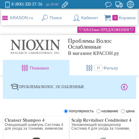
8 (800) 333-27-26
до 19:00
KRASON.ru
Поиск
Кабинет
Корзина
0
KRASные ПРЕДЛОЖЕНИЯ
Проблемы Волос
Ослабленные
В магазине КРАСОН.ру
Показано
Фильтр
17
ПРОБЛЕМЫ ВОЛОС. ОСЛАБЛЕННЫЕ
популярность
название
цена
Cleanser Shampoo 4
Scalp Revitaliser Conditoiner 4
Очищающий шампунь Система 4
Увлажняющий кондиционер
для ухода за тонкими, химически
Система 4 для ухода за тонкими,
обработанными волосами
химически обработанными
(окрашенными); (заметно
волосами (окрашенными);