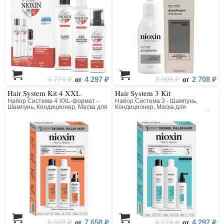
4 774 ₽
4 297 ₽
3 009 ₽
2 708 ₽
от
от
Hair System Kit 4 XXL
Hair System 3 Kit
Набор Система 4 XXL-формат -
Набор Система 3 - Шампунь,
Шампунь, Кондиционер, Маска для
Кондиционер, Маска для
ухода за тонкими, химически
окрашенных волос с тенденцией к
обработанными волосами
истончению
(окрашенными); (заметно
редеющими)
8 509 ₽
7 658 ₽
4 774 ₽
4 297 ₽
от
от