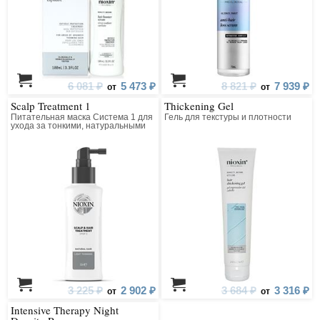
6 081 ₽
5 473 ₽
8 821 ₽
7 939 ₽
от
от
Scalp Treatment 1
Thickening Gel
Питательная маска Система 1 для
Гель для текстуры и плотности
ухода за тонкими, натуральными
волосами
3 225 ₽
2 902 ₽
3 684 ₽
3 316 ₽
от
от
Intensive Therapy Night