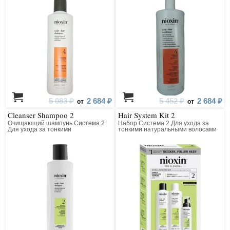
редеющими)
(заметно редеющими)
5 083 ₽
2 684 ₽
5 452 ₽
2 684 ₽
от
от
Cleanser Shampoo 2
Hair System Kit 2
Очищающий шампунь Система 2
Набор Система 2 Для ухода за
Для ухода за тонкими
тонкими натуральными волосами
натуральными волосами (для
(для заметно редеющих волос)
заметно редеющих волос)