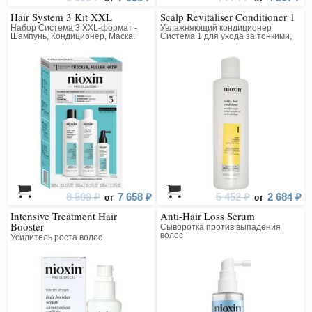
Hair System 3 Kit XXL
Scalp Revitaliser Conditioner 1
Набор Система 3 XXL-формат -
Увлажняющий кондиционер
Шампунь, Кондиционер, Маска.
Система 1 для ухода за тонкими,
Для окрашенных волос, склонных к
натуральными волосами
истончению
8 509 ₽
7 658 ₽
5 452 ₽
2 684 ₽
от
от
Intensive Treatment Hair
Anti-Hair Loss Serum
Booster
Сыворотка против выпадения
волос
Усилитель роста волос