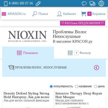
8 (800) 333-27-26
KRASON.ru
Поиск
Кабинет
Корзина
0
KRASные ПРЕДЛОЖЕНИЯ
Проблемы Волос
Непослушные
В магазине КРАСОН.ру
Показано
Фильтр
4
ПРОБЛЕМЫ ВОЛОС. НЕПОСЛУШНЫЕ
популярность
название
цена
Density Defend Styling Strong
Intensive Therapy Deep Repair
Hold Hairspray Лак для волос
Hair Masque
сильной фиксации
Лак для волос сильной фиксации
Маска для глубокого
восстановления волос с
технологией DensiProtect