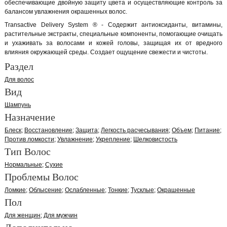
обеспечивающие двойную защиту цвета и осуществляющие контроль за
балансом увлажнения окрашенных волос.
Transactive Delivery System ® - Содержит антиоксиданты, витамины,
растительные экстракты, специальные компоненты, помогающие очищать
и ухаживать за волосами и кожей головы, защищая их от вредного
влияния окружающей среды. Создает ощущение свежести и чистоты.
Раздел
Для волос
Вид
Шампунь
Назначение
Блеск
Восстановление
Защита
Легкость расчесывания
Объем
Питание
Против ломкости
Увлажнение
Укрепление
Шелковистость
Тип Волос
Нормальные
Сухие
Проблемы Волос
Ломкие
Облысение
Ослабленные
Тонкие
Тусклые
Окрашенные
Пол
Для женщин
Для мужчин