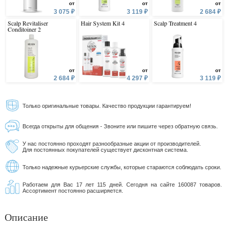
от
от
от
3 075 ₽
3 119 ₽
2 684 ₽
Scalp Revitaliser
Hair System Kit 4
Scalp Treatment 4
Conditoiner 2
от
от
от
2 684 ₽
4 297 ₽
3 119 ₽
Только оригинальные товары. Качество продукции гарантируем!
Всегда открыты для общения - Звоните или пишите через обратную связь.
У нас постоянно проходят разнообразные акции от производителей.
Для постоянных покупателей существует дисконтная система.
Только надежные курьерские службы, которые стараются соблюдать сроки.
Работаем для Вас 17 лет 115 дней. Сегодня на сайте 160087 товаров.
Ассортимент постоянно расширяется.
Описание