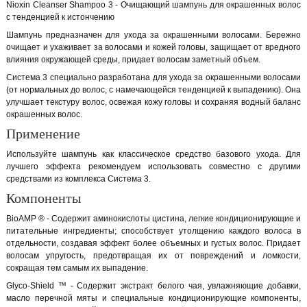
Nioxin Cleanser Shampoo 3 - Очищающий шампунь для окрашенных волос
с тенденцией к истончению
Шампунь предназначен для ухода за окрашенными волосами. Бережно
очищает и ухаживает за волосами и кожей головы, защищает от вредного
влияния окружающей среды, придает волосам заметный объем.
Система 3 специально разработана для ухода за окрашенными волосами
(от нормальных до волос, с намечающейся тенденцией к выпадению). Она
улучшает текстуру волос, освежая кожу головы и сохраняя водный баланс
окрашенных волос.
Применение
Используйте шампунь как классическое средство базового ухода. Для
лучшего эффекта рекомендуем использовать совместно с другими
средствами из комплекса Система 3.
Компоненты
BioAMP ® - Содержит аминокислоты цистина, легкие кондиционирующие и
питательные ингредиенты; способствует утолщению каждого волоса в
отдельности, создавая эффект более объемных и густых волос. Придает
волосам упругость, предотвращая их от повреждений и ломкости,
сокращая тем самым их выпадение.
Glyco-Shield ™ - Содержит экстракт белого чая, увлажняющие добавки,
масло перечной мяты и специальные кондиционирующие компоненты,