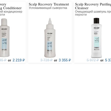
very
Scalp Recovery Treatment
Scalp Recovery Purifin
ng Conditioner
Cleanser
Успокаивающая сыворотка
й кондиционер
Очищающий шампунь пр
хоти
перхоти
45 ₽
2 219 ₽
3 728 ₽
3 355 ₽
5 972 ₽
5 3
от
от
от