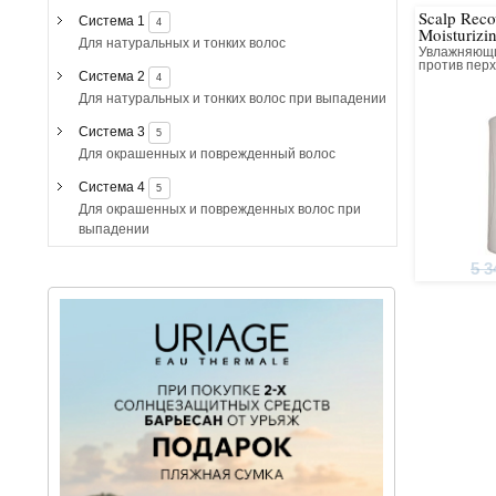
Scalp Reco
Система 1
4
Moisturizi
Для натуральных и тонких волос
Увлажняющи
против пер
Система 2
4
Для натуральных и тонких волос при выпадении
Система 3
5
Для окрашенных и поврежденный волос
Система 4
5
Для окрашенных и поврежденных волос при
выпадении
5 3