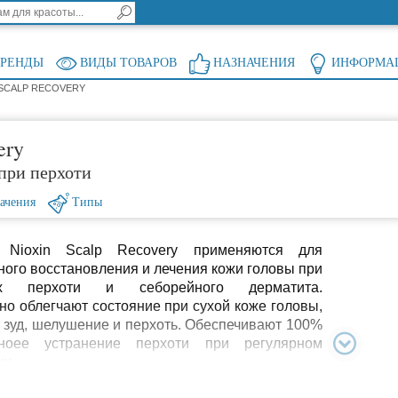
БРЕНДЫ
ВИДЫ ТОВАРОВ
НАЗНАЧЕНИЯ
ИНФОРМА
 SCALP RECOVERY
ery
при перхоти
ачения
Типы
 Nioxin Scalp Recovery применяются для
ого восстановления и лечения кожи головы при
ах перхоти и себорейного дерматита.
но облегчают состояние при сухой коже головы,
 зуд, шелушение и перхоть. Обеспечивают 100%
ноее устранение перхоти при регулярном
ии.