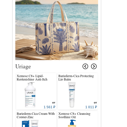
Uriage
Xemose C8+ Lipid-
Bariederm-Cica Protecting
Bariesun Repair Ba
Replenishing Anti-Itch
Lip Balm
Sun
Cream
от
от
1 561 ₽
1 011 ₽
Bariederm-Cica Cream With
Xemose C8+ Cleansing
Bariesun Refreshin
Copper-Zinc
Soothing Oil
Thermal Mist After