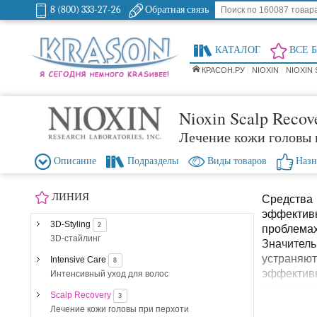
8 (800) 333-27-26
Обратная связь
КАТАЛОГ
ВСЕ 
КРАСОН.РУ
NIOXIN
NIOXIN
Nioxin Scalp Recov
Лечение кожи головы 
Описание
Подразделы
Виды товаров
Назн
ЛИНИЯ
Средства
эффективн
3D-Styling
2
проблем
3D-стайлинг
Значитель
устраняют
Intensive Care
8
эффектив
Интенсивный уход для волос
применен
Scalp Recovery
3
Лечение кожи головы при перхоти