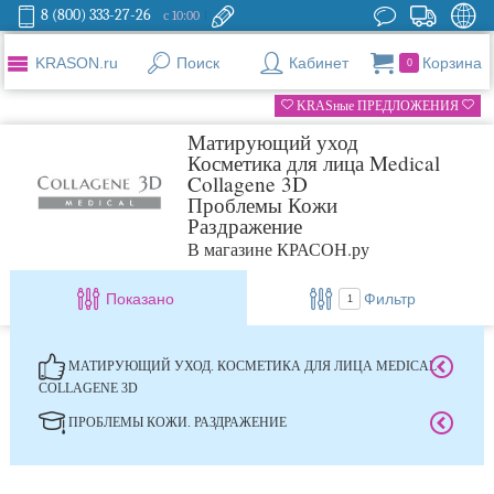
8 (800) 333-27-26
с 10:00
KRASON.ru
Поиск
Кабинет
Корзина
0
KRASные ПРЕДЛОЖЕНИЯ
Матирующий уход
Косметика для лица Medical
Collagene 3D
Проблемы Кожи
Раздражение
В магазине КРАСОН.ру
Показано
Фильтр
1
МАТИРУЮЩИЙ УХОД. КОСМЕТИКА ДЛЯ ЛИЦА MEDICAL
COLLAGENE 3D
ПРОБЛЕМЫ КОЖИ. РАЗДРАЖЕНИЕ