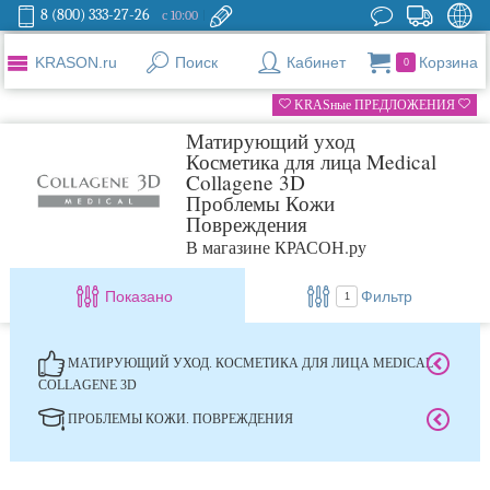
8 (800) 333-27-26
с 10:00
KRASON.ru
Поиск
Кабинет
Корзина
0
KRASные ПРЕДЛОЖЕНИЯ
Матирующий уход
Косметика для лица Medical
Collagene 3D
Проблемы Кожи
Повреждения
В магазине КРАСОН.ру
Показано
Фильтр
1
МАТИРУЮЩИЙ УХОД. КОСМЕТИКА ДЛЯ ЛИЦА MEDICAL
COLLAGENE 3D
ПРОБЛЕМЫ КОЖИ. ПОВРЕЖДЕНИЯ