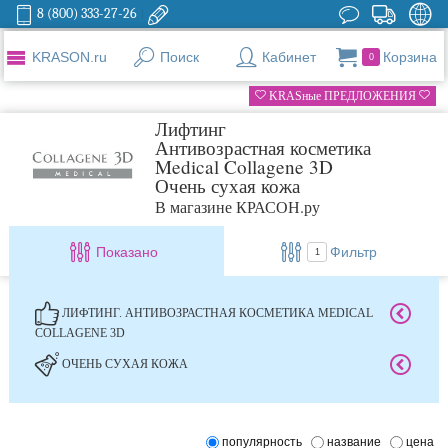
8 (800) 333-27-26
KRASON.ru
Поиск
Кабинет
Корзина
0
KRASные ПРЕДЛОЖЕНИЯ
Лифтинг
Антивозрастная косметика
Medical Collagene 3D
Очень сухая кожа
В магазине КРАСОН.ру
Показано
Фильтр
1
ЛИФТИНГ. АНТИВОЗРАСТНАЯ КОСМЕТИКА MEDICAL
COLLAGENE 3D
ОЧЕНЬ СУХАЯ КОЖА
популярность
название
цена