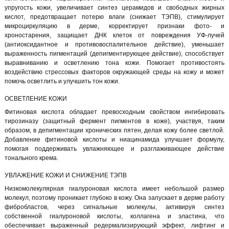
упругость кожи, увеличивает синтез церамидов и свободных жирных
кислот, предотвращает потерю влаги (снижает ТЭПВ), стимулирует
микроциркуляцию в дерме, корректирует признаки фото- и
хроностарения, защищает ДНК клеток от повреждения УФ-лучей
(антиоксидантное и противовоспалительное действие), уменьшает
выраженность пигментаций (депигментирующее действие), способствует
выравниванию и осветлению тона кожи. Помогает противостоять
воздействию стрессовых факторов окружающей среды на кожу и может
помочь осветлить и улучшить тон кожи.
ОСВЕТЛЕНИЕ КОЖИ
Фитиновая кислота обладает превосходным свойством ингибировать
тирозиназу (защитный фермент пигментов в коже), участвуя, таким
образом, в депигментации хронических пятен, делая кожу более светлой.
Добавление фитиновой кислоты и ниацинамида улучшает формулу,
помогая поддерживать увлажняющее и разглаживающее действие
тонального крема.
УВЛАЖЕНИЕ КОЖИ И СНИЖЕНИЕ ТЭПВ
Низкомолекулярная гиалуроновая кислота имеет небольшой размер
молекул, поэтому проникает глубоко в кожу. Она запускает в дерме работу
фибробластов, через сигнальные молекулы, активируя синтез
собственной гиалуроновой кислоты, коллагена и эластина, что
обеспечивает выраженный редермализирующий эффект, лифтинг и