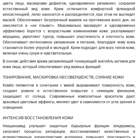
цвета лица, маскировки дефектов, одновременно увлажняет, сохраняя
естественный вид кожи. Крем отличается комфортной флюидной
консистенцией, легко наносится и распределяется, при этом не выглядит
маской. Обеспечивает безупречный макияж на протяжении всего дня, не
окисляется и «не плывет». Максимально маскирует и одновременно
эффективно борется с возрастными изменениями кожи: разглаживает
морщины, укрепляет тургор, повышает эластичность и плотность кожи.
Обеспечивает интенсивное увлажнение и питание, благодаря чему кожа
становится более упругой и молодой. Крем подходит для всех типов кожи,
включая очень сухую и чувствительную.
В основе действия крема увлажняющий тонирующий коктейль активов для
кожи лица, который обеспечивает ряд важных функций:
ТОНИРОВАНИЕ, МАСКИРОВКА НЕСОВЕРШЕНСТВ, СИЯНИЕ КОЖИ
Комбо пигментов в сочетании с микой выравнивают поверхность кожи,
создают ровное и естественное покрытие с сияющим финишем,
защищают от солнца. Современные композитные красители дают
красивые цветовые эффекты, меняют цвет в зависимости от угла зрения и
освещения.
ИНТЕНСИВ ВОССТАНОВЛЕНИЯ КОЖИ
Ниацинамид улучшает защитные барьерные функции эпидермиса,
запускает процессы репарации, восстанавливает качественные и
количественные характеристики коллагена, повышает эластичность и