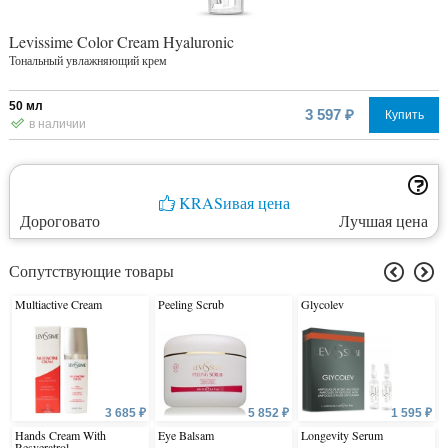
Levissime Color Cream Hyaluronic
Тональный увлажняющий крем
50 мл
3 597 ₽
Купить
в наличии
KRASивая цена
Дороговато
Лучшая цена
Сопутствующие товары
Multiactive Cream
Peeling Scrub
Glycolev
3 685 ₽
5 852 ₽
1 595 ₽
Hands Cream With
Eye Balsam
Longevity Serum
Resveratrol