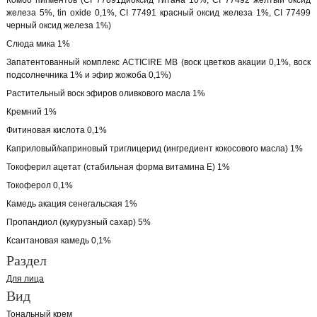
Комбо пигментов (CI 77891диоксид титана 10%, CI 77492 жёлтый оксид
железа 5%, tin oxide 0,1%, CI 77491 красный оксид железа 1%, CI 77499
черный оксид железа 1%)
Слюда мика 1%
Запатентованный комплекс ACTICIRE MB (воск цветков акации 0,1%, воск
подсолнечника 1% и эфир жожоба 0,1%)
Растительный воск эфиров оливкового масла 1%
Кремний 1%
Фитиновая кислота 0,1%
Каприловый/каприновый триглицерид (ингредиент кокосового масла) 1%
Токоферил ацетат (стабильная форма витамина Е) 1%
Токоферол 0,1%
Камедь акация сенегальская 1%
Пропандиол (кукурузный сахар) 5%
Ксантановая камедь 0,1%
Раздел
Для лица
Вид
Тональный крем