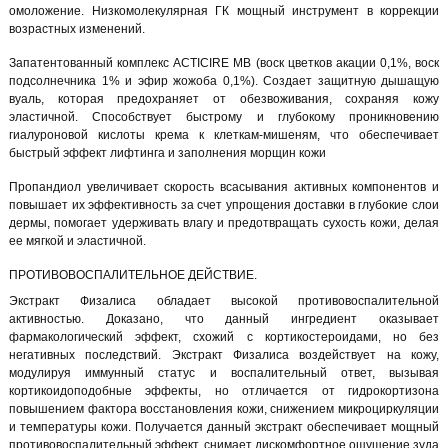
омоложение. Низкомолекулярная ГК мощный инструмент в коррекции
возрастных изменений.
Запатентованный комплекс ACTICIRE MB (воск цветков акации 0,1%, воск
подсолнечника 1% и эфир жожоба 0,1%). Создает защитную дышащую
вуаль, которая предохраняет от обезвоживания, сохраняя кожу
эластичной. Способствует быстрому и глубокому проникновению
гиалуроновой кислоты крема к клеткам-мишеням, что обеспечивает
быстрый эффект лифтинга и заполнения морщин кожи
Пропандиол увеличивает скорость всасывания активных компонентов и
повышает их эффективность за счет упрощения доставки в глубокие слои
дермы, помогает удерживать влагу и предотвращать сухость кожи, делая
ее мягкой и эластичной.
ПРОТИВОВОСПАЛИТЕЛЬНОЕ ДЕЙСТВИЕ.
Экстракт Физалиса обладает высокой противовоспалительной
активностью. Доказано, что данный ингредиент оказывает
фармакологический эффект, схожий с кортикостероидами, но без
негативных последствий. Экстракт Физалиса воздействует на кожу,
модулируя иммунный статус и воспалительный ответ, вызывая
кортикоидоподобные эффекты, но отличается от гидрокортизона
повышением фактора восстановления кожи, снижением микроциркуляции
и температуры кожи. Получается данный экстракт обеспечивает мощный
противовоспалительный эффект, снимает дискомфортное ощущение зуда