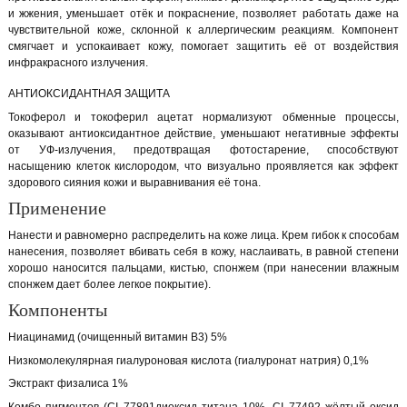
и жжения, уменьшает отёк и покраснение, позволяет работать даже на
чувствительной коже, склонной к аллергическим реакциям. Компонент
смягчает и успокаивает кожу, помогает защитить её от воздействия
инфракрасного излучения.
АНТИОКСИДАНТНАЯ ЗАЩИТА
Токоферол и токоферил ацетат нормализуют обменные процессы,
оказывают антиоксидантное действие, уменьшают негативные эффекты
от УФ-излучения, предотвращая фотостарение, способствуют
насыщению клеток кислородом, что визуально проявляется как эффект
здорового сияния кожи и выравнивания её тона.
Применение
Нанести и равномерно распределить на коже лица. Крем гибок к способам
нанесения, позволяет вбивать себя в кожу, наслаивать, в равной степени
хорошо наносится пальцами, кистью, спонжем (при нанесении влажным
спонжем дает более легкое покрытие).
Компоненты
Ниацинамид (очищенный витамин В3) 5%
Низкомолекулярная гиалуроновая кислота (гиалуронат натрия) 0,1%
Экстракт физалиса 1%