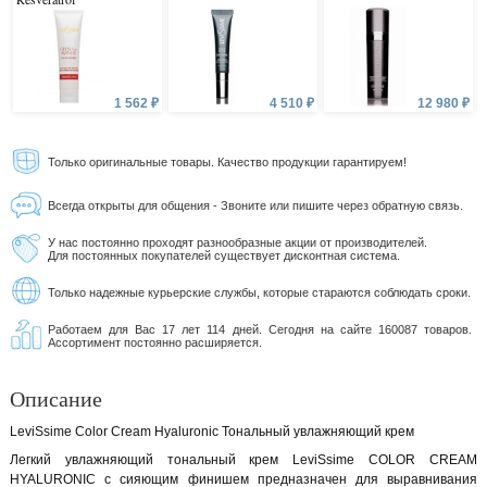
1 562 ₽
4 510 ₽
12 980 ₽
Только оригинальные товары. Качество продукции гарантируем!
Всегда открыты для общения - Звоните или пишите через обратную связь.
У нас постоянно проходят разнообразные акции от производителей.
Для постоянных покупателей существует дисконтная система.
Только надежные курьерские службы, которые стараются соблюдать сроки.
Работаем для Вас 17 лет 114 дней. Сегодня на сайте 160087 товаров.
Ассортимент постоянно расширяется.
Описание
LeviSsime Color Cream Hyaluronic Тональный увлажняющий крем
Легкий увлажняющий тональный крем LeviSsime COLOR CREAM
HYALURONIC с сияющим финишем предназначен для выравнивания