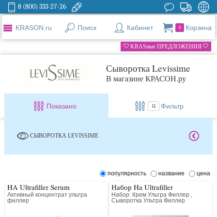
8 (800) 333-27-26
KRASON.ru
Поиск
Кабинет
Корзина
0
KRASные ПРЕДЛОЖЕНИЯ
Сыворотка Levissime
В магазине КРАСОН.ру
Показано
Фильтр
11
СЫВОРОТКА LEVISSIME
популярность
название
цена
HA Ultrafiller Serum
Набор Ha Ultrafiller
Активный концентрат ультра
Набор: Крем Ультра Филлер ,
филлер
Сыворотка Ультра Филлер