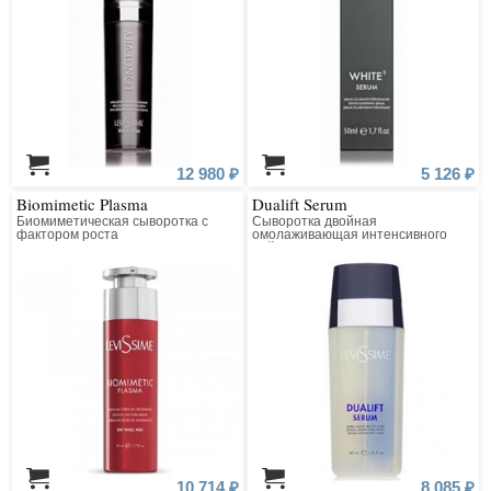
12 980 ₽
5 126 ₽
Biomimetic Plasma
Dualift Serum
Биомиметическая сыворотка с
Сыворотка двойная
фактором роста
омолаживающая интенсивного
действия
10 714 ₽
8 085 ₽