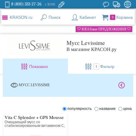
8 (800) 333-27-26
с 10:00
KRASON.ru
Поиск
Кабинет
Корзина
0
KRASные ПРЕДЛОЖЕНИЯ
Мусс Levissime
В магазине КРАСОН.ру
Показано
Фильтр
1
МУСС LEVISSIME
популярность
название
цена
Vita C Splendor + GPS Mousse
Очищающий мусс со
стабилизированным витамином С,
протеогликанами и GPS