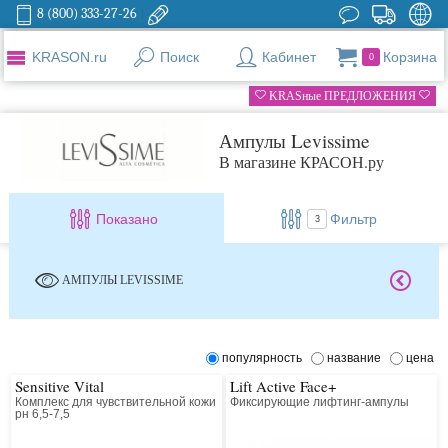
8 (800) 333-27-26
KRASON.ru
Поиск
Кабинет
Корзина
0
KRASные ПРЕДЛОЖЕНИЯ
Ампулы Levissime
В магазине КРАСОН.ру
Показано
Фильтр
3
АМПУЛЫ LEVISSIME
популярность
название
цена
Sensitive Vital
Lift Active Face+
Комплекс для чувствительной кожи
Фиксирующие лифтинг-ампулы
рн 6,5-7,5