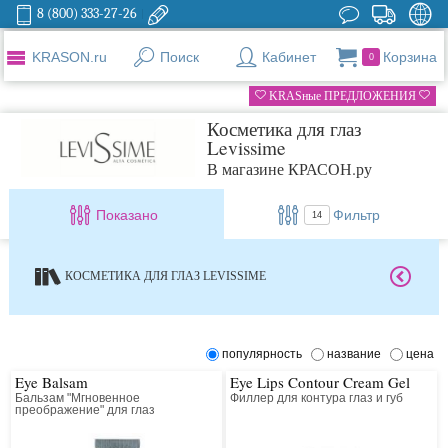
8 (800) 333-27-26
KRASON.ru
Поиск
Кабинет
Корзина
0
KRASные ПРЕДЛОЖЕНИЯ
Косметика для глаз
Levissime
В магазине КРАСОН.ру
Показано
Фильтр
14
КОСМЕТИКА ДЛЯ ГЛАЗ LEVISSIME
популярность
название
цена
Eye Balsam
Eye Lips Contour Cream Gel
Бальзам "Мгновенное
Филлер для контура глаз и губ
преображение" для глаз