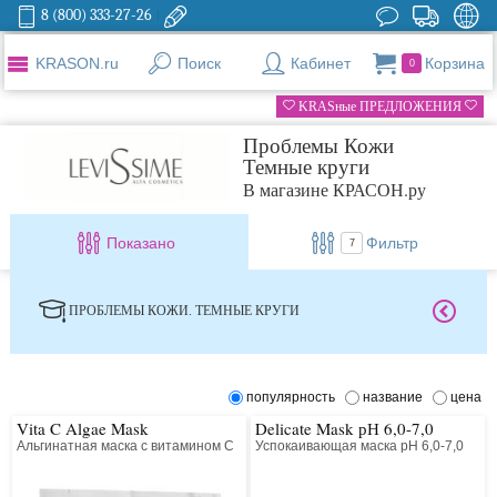
8 (800) 333-27-26
KRASON.ru
Поиск
Кабинет
Корзина
0
KRASные ПРЕДЛОЖЕНИЯ
Проблемы Кожи
Темные круги
В магазине КРАСОН.ру
Показано
Фильтр
7
ПРОБЛЕМЫ КОЖИ. ТЕМНЫЕ КРУГИ
популярность
название
цена
Vita C Algae Mask
Delicate Mask рН 6,0-7,0
Альгинатная маска с витамином С
Успокаивающая маска рН 6,0-7,0