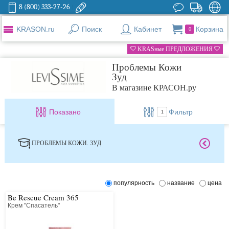
8 (800) 333-27-26
KRASON.ru
Поиск
Кабинет
Корзина
0
KRASные ПРЕДЛОЖЕНИЯ
Проблемы Кожи
Зуд
В магазине КРАСОН.ру
Показано
Фильтр
1
ПРОБЛЕМЫ КОЖИ. ЗУД
популярность
название
цена
Be Rescue Cream 365
Крем "Спасатель"