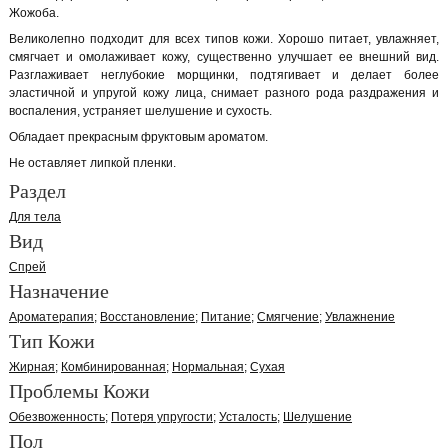
Жожоба.
Великолепно подходит для всех типов кожи. Хорошо питает, увлажняет,
смягчает и омолаживает кожу, существенно улучшает ее внешний вид.
Разглаживает неглубокие морщинки, подтягивает и делает более
эластичной и упругой кожу лица, снимает разного рода раздражения и
воспаления, устраняет шелушение и сухость.
Обладает прекрасным фруктовым ароматом.
Не оставляет липкой пленки.
Раздел
Для тела
Вид
Спрей
Назначение
Ароматерапия
Восстановление
Питание
Смягчение
Увлажнение
Тип Кожи
Жирная
Комбинированная
Нормальная
Сухая
Проблемы Кожи
Обезвоженность
Потеря упругости
Усталость
Шелушение
Пол