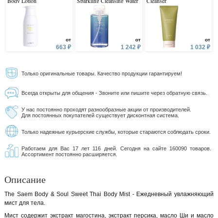
Body Lotion
Sparkling Cleansing Water
Cleanser
от
от
от
663 ₽
1 242 ₽
1 032 ₽
Только оригинальные товары. Качество продукции гарантируем!
Всегда открыты для общения - Звоните или пишите через обратную связь.
У нас постоянно проходят разнообразные акции от производителей.
Для постоянных покупателей существует дисконтная система.
Только надежные курьерские службы, которые стараются соблюдать сроки.
Работаем для Вас 17 лет 116 дней. Сегодня на сайте 160090 товаров.
Ассортимент постоянно расширяется.
Описание
The Saem Body & Soul Sweet Thai Body Mist - Ежедневный увлажняющий
мист для тела.
Мист содержит экстракт магостина, экстракт персика, масло Ши и масло