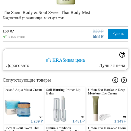
The Saem Body & Soul Sweet Thai Body Mist
Ежедневный увлажняющий мист для тела
930 ₽
150 мл
Купить
558 ₽
в наличии
KRASивая цена
Дороговато
Лучшая цена
Сопутствующие товары
Iceland Aqua Moist Cream
Soft Blurring Primer Lip
Urban Eco Harakeke Deep
Balm
Moisture Eye Cream
от
от
от
1 239 ₽
1 481 ₽
1 349 ₽
Body & Soul Sweet Thai
Natural Condition
Urban Eco Harakeke Foam