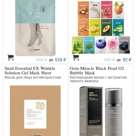
860 ₽
516 ₽
185 ₽
92 ₽
от
от
Snail Essential EX Wrinkle
Gem Miracle Black Pearl O2
Solution Gel Mask Sheet
Bubble Mask
Маска для лица антивозрастная
Кислородная маска с экстрактом
черного жемчуга