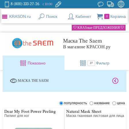
8 (800) 333-27-26
с 10:00
KRASON.ru
Поиск
Кабинет
Корзина
0
KRASные ПРЕДЛОЖЕНИЯ
Маска The Saem
В магазине КРАСОН.ру
Показано
Фильтр
27
МАСКА THE SAEM
популярность
название
цена
Dear My Foot Power Peeling
Natural Mask Sheet
Пилинг для ног
Маска тканевая листовая для лица