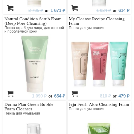
2 785 ₽
1 671 ₽
1 024 ₽
614 ₽
от
от
Natural Condition Scrub Foam
My Cleanse Recipe Cleansing
(Deep Pore Cleansing)
Foam
Пенка-скраб для лица, для жирной
Пенка для умывания
и проблемной кожи
1 090 ₽
654 ₽
810 ₽
479 ₽
от
от
Derma Plan Green Bubble
Jeju Fresh Aloe Cleansing Foam
Foam Cleanser
Пенка для умывания
Пенка для умывания