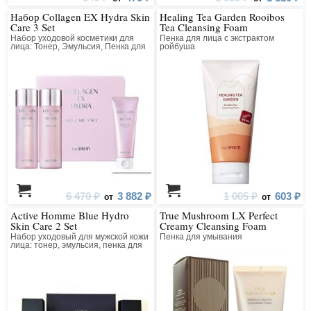
Набор Collagen EX Hydra Skin
Healing Tea Garden Rooibos
Care 3 Set
Tea Cleansing Foam
Набор уходовой косметики для
Пенка для лица с экстрактом
лица: Тонер, Эмульсия, Пенка для
ройбуша
умывания
6 470 ₽
3 882 ₽
1 005 ₽
603 ₽
от
от
Active Homme Blue Hydro
True Mushroom LX Perfect
Skin Care 2 Set
Creamy Cleansing Foam
Набор уходовый для мужской кожи
Пенка для умывания
лица: тонер, эмульсия, пенка для
умывания