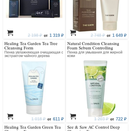
2 198 ₽
1 319 ₽
2 748 ₽
1 649 ₽
от
от
Healing Tea Garden Tea Tree
Natural Condition Cleansing
Cleansing Form
Foam Sebum Controlling
Пенка увлажняющая очищающая с
Пенка для умывания для жирной
экстрактом чайного дерева
кожи
1 018 ₽
611 ₽
1 203 ₽
722 ₽
от
от
Healing Tea Garden Green Tea
See & Saw AC Control Deep