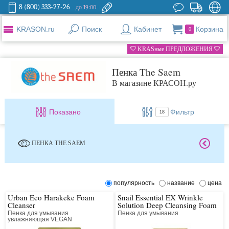
8 (800) 333-27-26
до 19:00
KRASON.ru
Поиск
Кабинет
Корзина
0
KRASные ПРЕДЛОЖЕНИЯ
Пенка The Saem
В магазине КРАСОН.ру
Показано
Фильтр
18
ПЕНКА THE SAEM
популярность
название
цена
Urban Eco Harakeke Foam
Snail Essential EX Wrinkle
Cleanser
Solution Deep Cleansing Foam
Пенка для умывания
Пенка для умывания
увлажняющая VEGAN