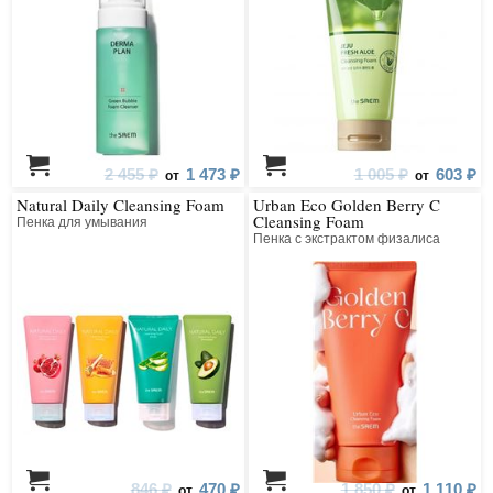
2 455 ₽
1 473 ₽
1 005 ₽
603 ₽
от
от
Natural Daily Cleansing Foam
Urban Eco Golden Berry C
Cleansing Foam
Пенка для умывания
Пенка с экстрактом физалиса
846 ₽
470 ₽
1 850 ₽
1 110 ₽
от
от