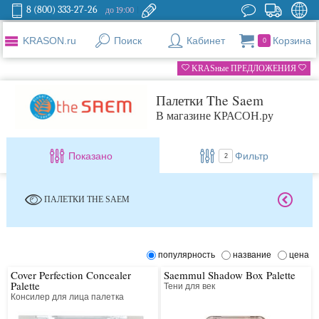
8 (800) 333-27-26
до 19:00
KRASON.ru
Поиск
Кабинет
Корзина
0
KRASные ПРЕДЛОЖЕНИЯ
Палетки The Saem
В магазине КРАСОН.ру
Показано
Фильтр
2
ПАЛЕТКИ THE SAEM
популярность
название
цена
Cover Perfection Concealer
Saemmul Shadow Box Palette
Palette
Тени для век
Консилер для лица палетка