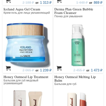
2 188 ₽
1 313 ₽
1 448 ₽
869 ₽
от
от
Iceland Aqua Gel Cream
Derma Plan Green Bubble
Foam Cleanser
Крем-гель для лица увлажняющий
Пенка для умывания
2 065 ₽
1 239 ₽
2 455 ₽
1 473 ₽
от
от
Honey Oatmeal Lip Treatment
Honey Oatmeal Melting Lip
Balm
Бальзам для губ медовый
ухаживающий
Бальзам для губ