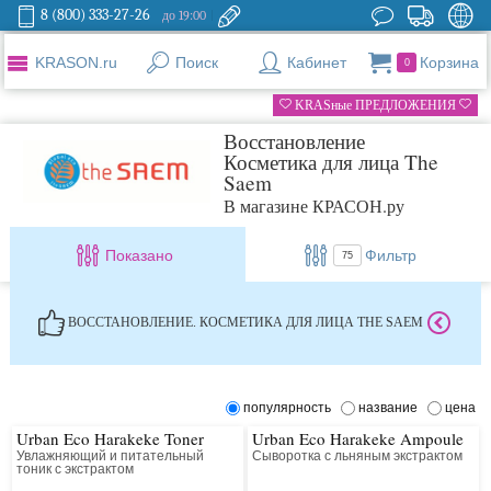
8 (800) 333-27-26
до 19:00
KRASON.ru
Поиск
Кабинет
Корзина
0
KRASные ПРЕДЛОЖЕНИЯ
Восстановление
Косметика для лица The
Saem
В магазине КРАСОН.ру
Показано
Фильтр
75
ВОССТАНОВЛЕНИЕ. КОСМЕТИКА ДЛЯ ЛИЦА THE SAEM
популярность
название
цена
Urban Eco Harakeke Toner
Urban Eco Harakeke Ampoule
Увлажняющий и питательный
Сыворотка с льняным экстрактом
тоник с экстрактом
новозеландского льна