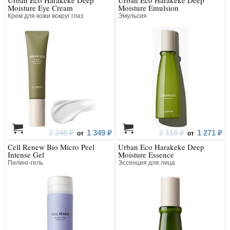
Moisture Eye Cream
Moisture Emulsion
Крем для кожи вокруг глаз
Эмульсия
2 248 ₽
1 349 ₽
2 118 ₽
1 271 ₽
от
от
Cell Renew Bio Micro Peel
Urban Eco Harakeke Deep
Intense Gel
Moisture Essence
Пилинг-гель
Эссенция для лица