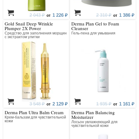
2 043 ₽
1 226 ₽
2 310 ₽
1 386 ₽
от
от
Gold Snail Deep Wrinkle
Derma Plan Gel to Foam
Plumper 2X Power
Cleanser
Средство для заполнения морщин
Гель-пена для умывания
с экстрактом улитки
3 548 ₽
2 129 ₽
1 935 ₽
1 161 ₽
от
от
Derma Plan Ultra Balm Cream
Derma Plan Balancing
Moisturizer
Крем-бальзам для чувствительной
кожи
Лосьон увлажняющий для
чувствительной кожи