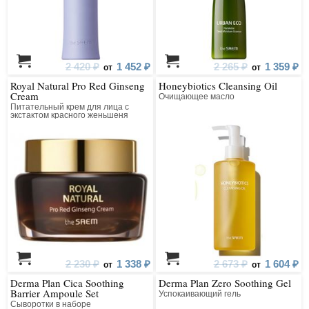
2 420 ₽
1 452 ₽
2 265 ₽
1 359 ₽
от
от
Royal Natural Pro Red Ginseng
Honeybiotics Cleansing Oil
Cream
Очищающее масло
Питательный крем для лица с
экстактом красного женьшеня
2 230 ₽
1 338 ₽
2 673 ₽
1 604 ₽
от
от
Derma Plan Cica Soothing
Derma Plan Zero Soothing Gel
Barrier Ampoule Set
Успокаивающий гель
Сыворотки в наборе