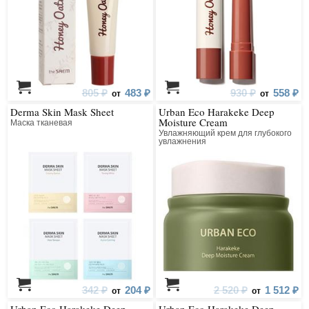
805 ₽
483 ₽
930 ₽
558 ₽
от
от
Derma Skin Mask Sheet
Urban Eco Harakeke Deep
Moisture Cream
Маска тканевая
Увлажняющий крем для глубокого
увлажнения
342 ₽
204 ₽
2 520 ₽
1 512 ₽
от
от
Urban Eco Harakeke Deep
Urban Eco Harakeke Deep