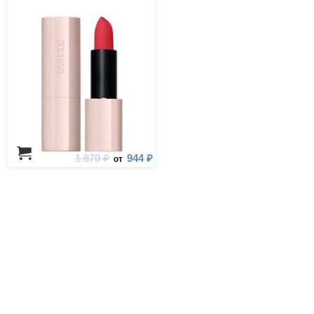
1 870 ₽
944 ₽
от