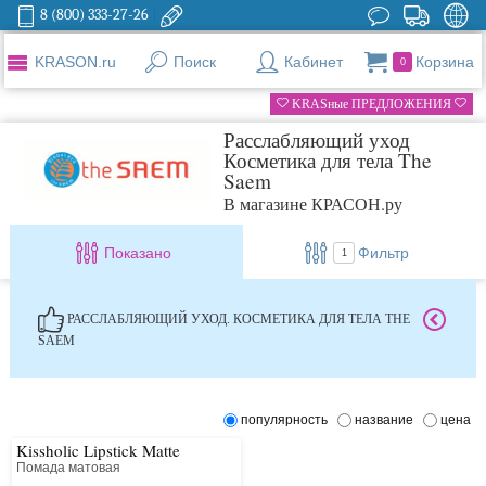
8 (800) 333-27-26
KRASON.ru
Поиск
Кабинет
Корзина
0
KRASные ПРЕДЛОЖЕНИЯ
Расслабляющий уход
Косметика для тела The
Saem
В магазине КРАСОН.ру
Показано
Фильтр
1
РАССЛАБЛЯЮЩИЙ УХОД. КОСМЕТИКА ДЛЯ ТЕЛА THE
SAEM
популярность
название
цена
Kissholic Lipstick Matte
Помада матовая