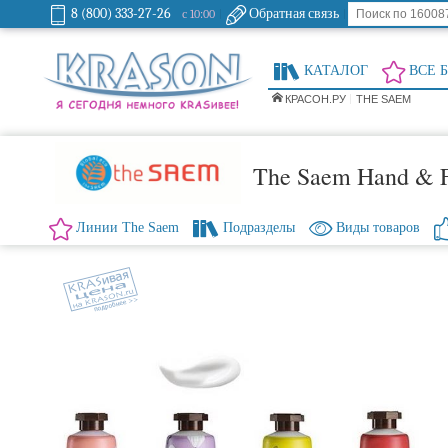
8 (800) 333-27-26
Обратная связь
с 10:00
КАТАЛОГ
ВСЕ 
КРАСОН.РУ
THE SAEM
The Saem Hand & F
Линии The Saem
Подразделы
Виды товаров