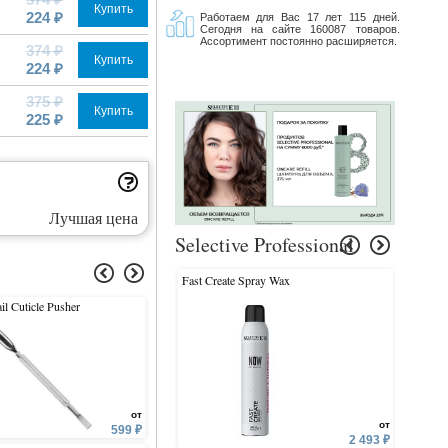
Купить
224 ₽
Работаем для Вас 17 лет 115 дней.
Сегодня на сайте 160087 товаров.
Ассортимент постоянно расширяется.
374 ₽
Купить
224 ₽
375 ₽
Купить
225 ₽
Лучшая цена
Selective Professional
Fast Create Spray Wax
Ammino 
il Cuticle Pusher
Jeju Fresh Aloe Cream
Urban Eco Harakeke Emul
от
от
от
599 ₽
951 ₽
1 
2 493 ₽