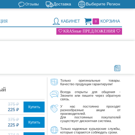
Доставка
Выберите Регион
Отзывы
КАБИНЕТ
КОРЗИНА
ЦИЯ
0
KRASные ПРЕДЛОЖЕНИЯ
Только оригинальные товары.
Качество продукции гарантируем!
ный
Всегда открыты для общения -
Звоните или пишите через обратную
связь.
375 ₽
У нас постоянно проходят
Купить
225 ₽
разнообразные акции от
производителей.
Для постоянных покупателей
375 ₽
существует дисконтная система.
Купить
225 ₽
Только надежные курьерские службы,
которые стараются соблюдать сроки.
374 ₽