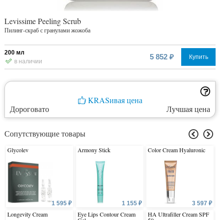
Levissime Peeling Scrub
Пилинг-скраб с гранулами жожоба
200 мл
5 852 ₽
Купить
в наличии
KRASивая цена
Дороговато
Лучшая цена
Сопутствующие товары
Glycolev
Armony Stick
Color Cream Hyaluronic
1 595 ₽
1 155 ₽
3 597 ₽
Longevity Cream
Eye Lips Contour Cream
HA Ultrafiller Cream SPF