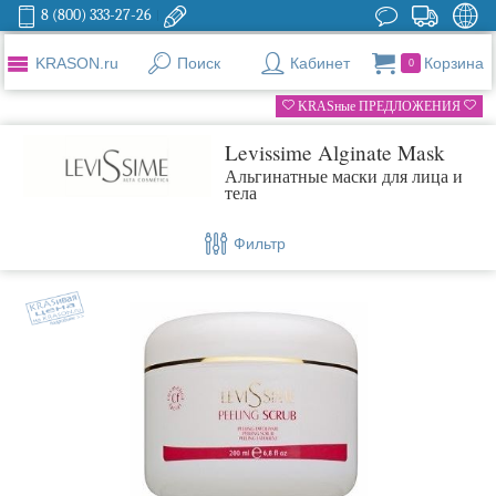
8 (800) 333-27-26
KRASON.ru
Поиск
Кабинет
Корзина
0
KRASные ПРЕДЛОЖЕНИЯ
Levissime Alginate Mask
Альгинатные маски для лица и
тела
Фильтр