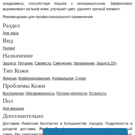
эпидермиса, способствуя борьбе с гиперкератозом. Эффективно
выравнивает рельеф кожи, улучшает цвет, удаляет зрелый пигмент.
Рекомендован для профессионального применения.
Раздел
Для лица
Вид
Пилинг
Назначение
Защита
Питание
Свежесть
Смягчение
Увлажнение
Защита 20+
Тип Кожи
Жирная
Комбинированная
Нормальная
Сухая
Проблемы Кожи
Воспаления
Обезвоженность
Потеря упругости
Усталость
Пол
Для женщин
Дополнительно
Доставим Левиссим бесплатно в большинство городов. Подробности в
разделе доставка.
Peeling Scrub
оригинальный сертифицированный
товар. Мы закупаем продукцию Levissime так, что бы она не лежала у нас