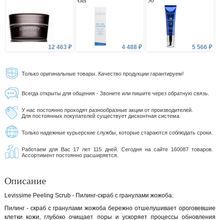
Gel
50
12 463 ₽
4 488 ₽
5 566 ₽
Только оригинальные товары. Качество продукции гарантируем!
Всегда открыты для общения - Звоните или пишите через обратную связь.
У нас постоянно проходят разнообразные акции от производителей.
Для постоянных покупателей существует дисконтная система.
Только надежные курьерские службы, которые стараются соблюдать сроки.
Работаем для Вас 17 лет 115 дней. Сегодня на сайте 160087 товаров.
Ассортимент постоянно расширяется.
Описание
Levissime Peeling Scrub - Пилинг-скраб с гранулами жожоба.
Пилинг - скраб с гранулами жожоба бережно отшелушивает ороговевшие
клетки кожи, глубоко очищает поры и ускоряет процессы обновления