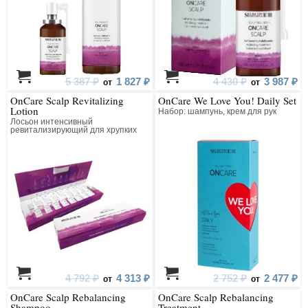
5 387 ₽
1 827 ₽
4 430 ₽
3 987 ₽
от
от
OnCare Scalp Revitalizing
OnCare We Love You! Daily Set
Lotion
Набор: шампунь, крем для рук
Лосьон интенсивный
ревитализирующий для хрупких
волос, склонных к выпадению
4 792 ₽
4 313 ₽
2 752 ₽
2 477 ₽
от
от
OnCare Scalp Rebalancing
OnCare Scalp Rebalancing
Shampoo
Treatment