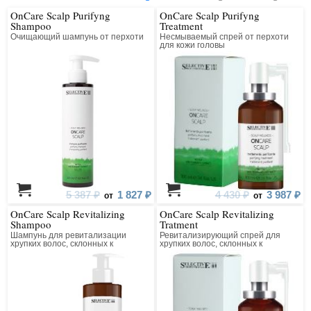
OnCare Scalp Purifyng
OnCare Scalp Purifyng
Shampoo
Treatment
Очищающий шампунь от перхоти
Несмываемый спрей от перхоти
для кожи головы
5 387 ₽
1 827 ₽
4 430 ₽
3 987 ₽
от
от
OnCare Scalp Revitalizing
OnCare Scalp Revitalizing
Shampoo
Tratment
Шампунь для ревитализации
Ревитализирующий спрей для
хрупких волос, склонных к
хрупких волос, склонных к
выпадению
выпадению