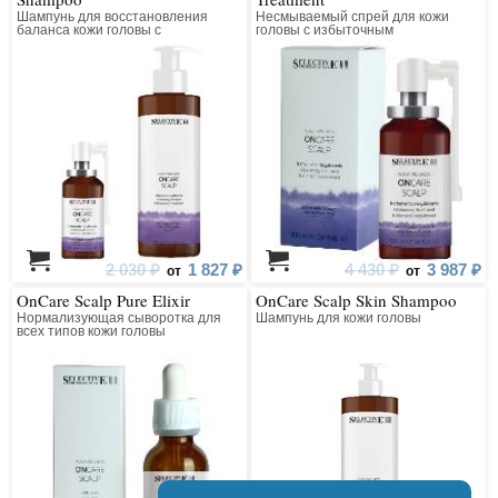
Шампунь для восстановления
Несмываемый спрей для кожи
баланса кожи головы с
головы с избыточным
избыточным образованием
образованием кожного сала
кожного сала
2 030 ₽
1 827 ₽
4 430 ₽
3 987 ₽
от
от
OnCare Scalp Pure Elixir
OnCare Scalp Skin Shampoo
Нормализующая сыворотка для
Шампунь для кожи головы
всех типов кожи головы