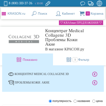
8 (800) 333-27-26
с 10:00
KRASON.ru
Поиск
Кабинет
Корзина
0
KRASные ПРЕДЛОЖЕНИЯ
Концентрат Medical
Collagene 3D
Проблемы Кожи
Акне
В магазине КРАСОН.ру
Показано
Фильтр
1
КОНЦЕНТРАТ MEDICAL COLLAGENE 3D
ПРОБЛЕМЫ КОЖИ. АКНЕ
популярность
название
цена