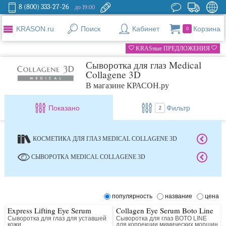
8 (800) 333-27-26
до 19:00
KRASON.ru
Поиск
Кабинет
Корзина
0
KRASные ПРЕДЛОЖЕНИЯ
Сыворотка для глаз Medical
Collagene 3D
В магазине КРАСОН.ру
Показано
Фильтр
2
КОСМЕТИКА ДЛЯ ГЛАЗ MEDICAL COLLAGENE 3D
СЫВОРОТКА MEDICAL COLLAGENE 3D
популярность
название
цена
Express Lifting Eye Serum
Collagen Eye Serum Boto Line
Сыворотка для глаз для уставшей
Сыворотка для глаз BOTO LINE
кожи
для коррекции мимических морщин