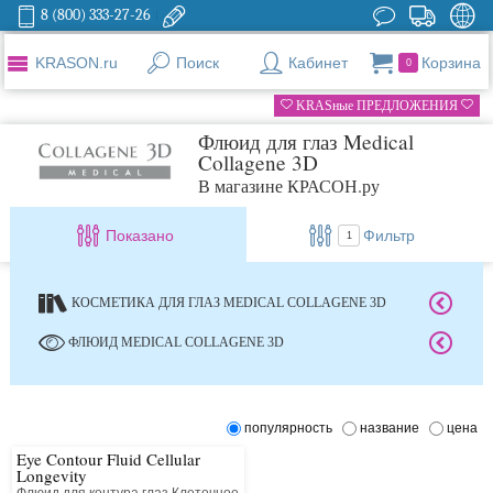
8 (800) 333-27-26
KRASON.ru
Поиск
Кабинет
Корзина
0
KRASные ПРЕДЛОЖЕНИЯ
Флюид для глаз Medical
Collagene 3D
В магазине КРАСОН.ру
Показано
Фильтр
1
КОСМЕТИКА ДЛЯ ГЛАЗ MEDICAL COLLAGENE 3D
ФЛЮИД MEDICAL COLLAGENE 3D
популярность
название
цена
Eye Contour Fluid Cellular
Longevity