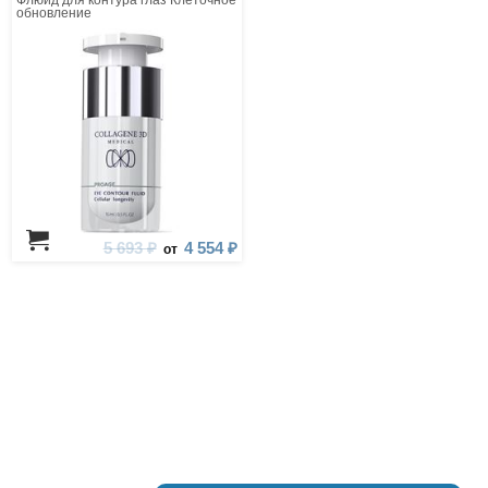
Флюид для контура глаз Клеточное
обновление
5 693 ₽
4 554 ₽
от