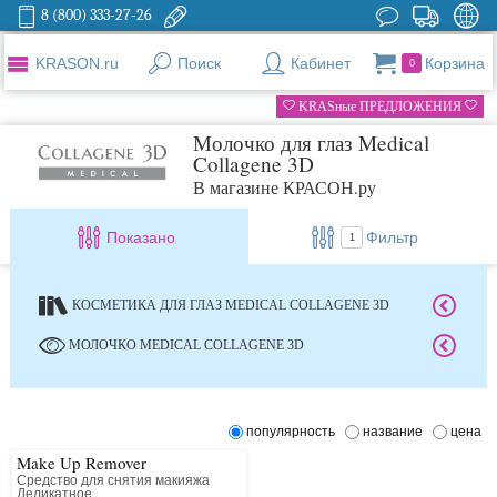
8 (800) 333-27-26
KRASON.ru
Поиск
Кабинет
Корзина
0
KRASные ПРЕДЛОЖЕНИЯ
Молочко для глаз Medical
Collagene 3D
В магазине КРАСОН.ру
Показано
Фильтр
1
КОСМЕТИКА ДЛЯ ГЛАЗ MEDICAL COLLAGENE 3D
МОЛОЧКО MEDICAL COLLAGENE 3D
популярность
название
цена
Make Up Remover
Средство для снятия макияжа
Деликатное