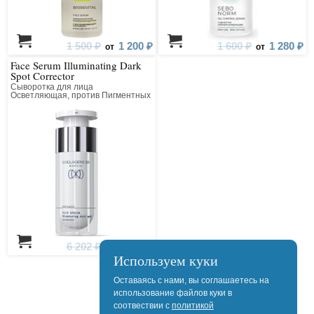
1 500 ₽
1 200 ₽
1 600 ₽
1 280 ₽
от
от
Face Serum Illuminating Dark
Spot Corrector
Сыворотка для лица
Осветляющая, против Пигментных
Пятен
6 202 ₽
4 962 ₽
от
Используем куки
Оставаясь с нами, вы соглашаетесь на
использование файлов куки в
соотвествии с
политикой