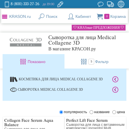
8 (800) 333-27-26
до 19:00
KRASON.ru
Поиск
Кабинет
Корзина
0
KRASные ПРЕДЛОЖЕНИЯ
Сыворотка для лица Medical
Collagene 3D
В магазине КРАСОН.ру
Показано
Фильтр
5
КОСМЕТИКА ДЛЯ ЛИЦА MEDICAL COLLAGENE 3D
СЫВОРОТКА MEDICAL COLLAGENE 3D
популярность
название
цена
Collagen Face Serum Aqua
Perfect Lift Face Serum
Balance
Сыворотка для лица с витаминным
комплексом Liposentol Multi