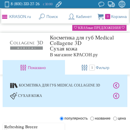
8 (800) 333-27-26
с 10:00
KRASON.ru
Поиск
Кабинет
Корзина
0
KRASные ПРЕДЛОЖЕНИЯ
Косметика для губ Medical
Collagene 3D
Сухая кожа
В магазине КРАСОН.ру
Показано
Фильтр
1
КОСМЕТИКА ДЛЯ ГУБ MEDICAL COLLAGENE 3D
СУХАЯ КОЖА
популярность
название
цена
Refreshing Breeze